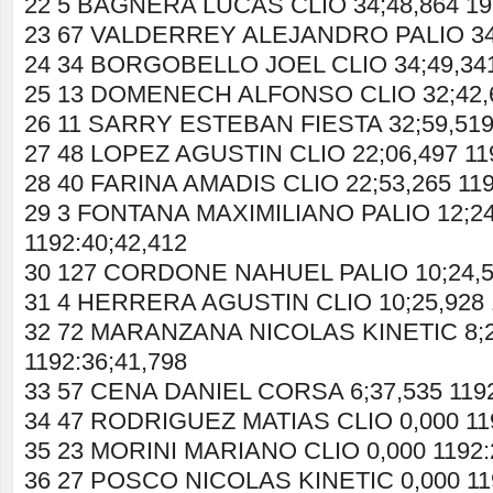
22 5 BAGNERA LUCAS CLIO 34;48,864 19
23 67 VALDERREY ALEJANDRO PALIO 34;
24 34 BORGOBELLO JOEL CLIO 34;49,341
25 13 DOMENECH ALFONSO CLIO 32;42,63
26 11 SARRY ESTEBAN FIESTA 32;59,519 
27 48 LOPEZ AGUSTIN CLIO 22;06,497 119
28 40 FARINA AMADIS CLIO 22;53,265 119
29 3 FONTANA MAXIMILIANO PALIO 12;24
1192:40;42,412
30 127 CORDONE NAHUEL PALIO 10;24,53
31 4 HERRERA AGUSTIN CLIO 10;25,928 1
32 72 MARANZANA NICOLAS KINETIC 8;2
1192:36;41,798
33 57 CENA DANIEL CORSA 6;37,535 1192
34 47 RODRIGUEZ MATIAS CLIO 0,000 119
35 23 MORINI MARIANO CLIO 0,000 1192:
36 27 POSCO NICOLAS KINETIC 0,000 119