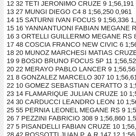
12 32 TETI JERONIMO CRUZE 9 1;56,191 
13 27 MUNGI DIEGO C4 8 1;56,250 0,961
14 15 SATURNI IVAN FOCUS 9 1;56,336 1
15 16 YANNANTUONI FABIAN MEGANE RS 
16 3 ORTELLI GUILLERMO MEGANE RS 8 
17 48 COSCIA FRANCO NEW CIVIC 6 1;56
18 20 MUNOZ MARCHESI MATIAS CRUZE 8
19 9 BOSIO BRUNO FOCUS 5P 11 1;56,52
20 22 MERAYO PABLO LANCER 9 1;56,567
21 8 GONZALEZ MARCELO 307 10 1;56,61
22 10 GOMEZ SEBASTIAN CERATTO 3 1;5
23 14 FLAMARIQUE JULIAN CRUZE 10 1;5
24 30 CARDUCCI LEANDRO LEON 10 1;56
25 55 PERNIA LEONEL MEGANE RS 9 1;56
26 7 PEZZINI FABRICIO 308 9 1;56,860 1,
27 5 PISANDELLI FABIAN CRUZE 10 1;56,
28 42 ROSSOTTI JUAN P. A.R 147 12 1;56,