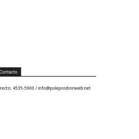
Contacto
recto: 4535-5900 /
info@polepositionweb.net