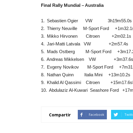
Final Rally Mundial – Australia
1. Sebastien Ogier VW 3h19m55.0s
2. Thierry Neuville M-Sport Ford +1m32.1
3. Mikko Hirvonen Citroen +2m02.1s
4. Jari-Matti Latvala VW +2m57.4s
5. Mads Ostberg M-Sport Ford +3m17.
6. Andreas Mikkelsen VW +3m37.6
7. Evgeny Novikov M-Sport Ford +7m31
8. Nathan Quinn Italia Mini +13m10.2s
9. Khalid Al Qassimi Citroen +15m17.6s
10. Abdulaziz Al-Kuwari Seashore Ford +17
Compartir
Facebook
Twitt