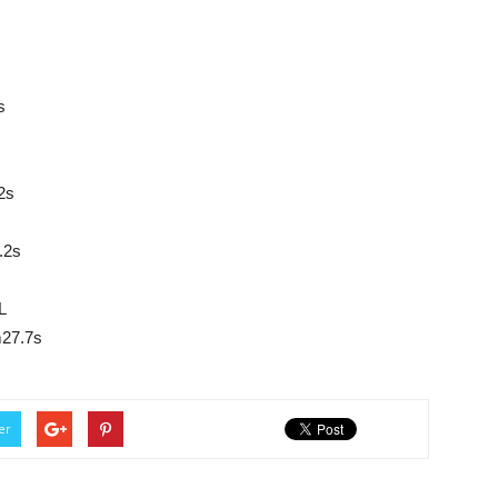
s
2s
s
.2s
L
m27.7s
er