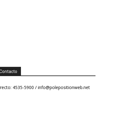
Contacto
recto: 4535-5900 /
info@polepositionweb.net