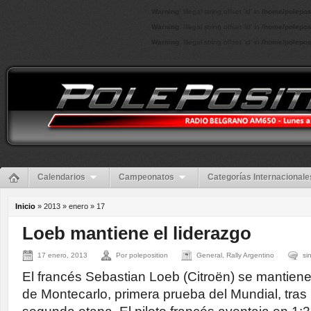
Warning
: Illegal string offset 'id' in
/home/polepos
Warning
: Illegal string offset 'id' in
/home/polepos
Warning
: Illegal string offset 'id' in
/home/polepos
Calendarios
Campeonatos
Categorías Internacionale
Inicio
» 2013 » enero »
17
Loeb mantiene el liderazgo
17 enero, 2013
Por poleposition
General, Rally Argentino
si
El francés Sebastian Loeb (Citroën) se mantiene
de Montecarlo, primera prueba del Mundial, tras 