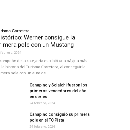
rismo Carretera
istórico: Werner consigue la
rimera pole con un Mustang
 febrero, 2024
 campeón de la categoría escribió una página más
 la historia del Turismo Carretera, al conseguir la
imera pole con un auto de...
Canapino y Scialchi fueron los
primeros vencedores del año
en series
24 febrero, 2024
Canapino consiguió su primera
pole en el TC Pista
24 febrero, 2024