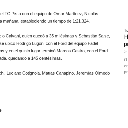
l TC Pista con el equipo de Omar Martínez, Nicolás
la mañana, estableciendo un tiempo de 1:21.324.
Tu
cio Calvani, quien quedó a 35 milésimas y Sebastián Salse,
H
p
 se ubicó Rodrigo Lugón, con el Ford del equipo Fadel
 y en el quinto lugar terminó Marcos Castro, con el Ford
24
ada, quedando a 145 centésimas.
El
en
pr
chi, Luciano Cotignola, Matías Canapino, Jeremías Olmedo
te