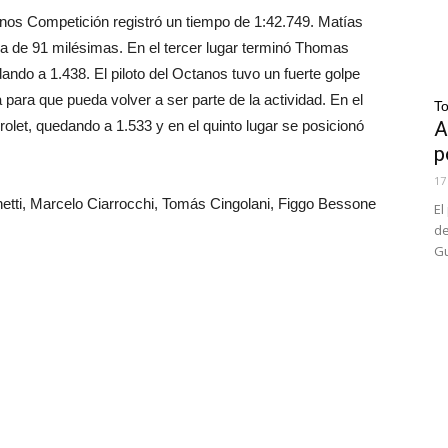
anos Competición registró un tiempo de 1:42.749. Matías
ia de 91 milésimas. En el tercer lugar terminó Thomas
ando a 1.438. El piloto del Octanos tuvo un fuerte golpe
 para que pueda volver a ser parte de la actividad. En el
T
olet, quedando a 1.533 y en el quinto lugar se posicionó
A
p
17
etti, Marcelo Ciarrocchi, Tomás Cingolani, Figgo Bessone
El
de
Gu