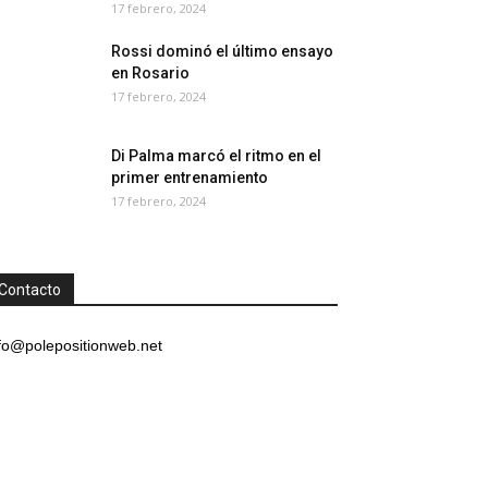
17 febrero, 2024
Rossi dominó el último ensayo
en Rosario
17 febrero, 2024
Di Palma marcó el ritmo en el
primer entrenamiento
17 febrero, 2024
Contacto
fo@polepositionweb.net