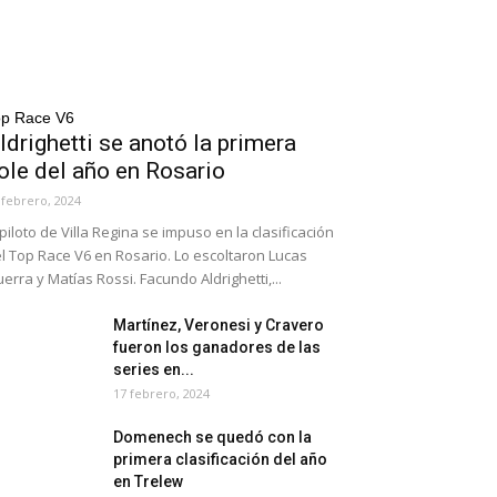
op Race V6
ldrighetti se anotó la primera
ole del año en Rosario
 febrero, 2024
 piloto de Villa Regina se impuso en la clasificación
l Top Race V6 en Rosario. Lo escoltaron Lucas
erra y Matías Rossi. Facundo Aldrighetti,...
Martínez, Veronesi y Cravero
fueron los ganadores de las
series en...
17 febrero, 2024
Domenech se quedó con la
primera clasificación del año
en Trelew