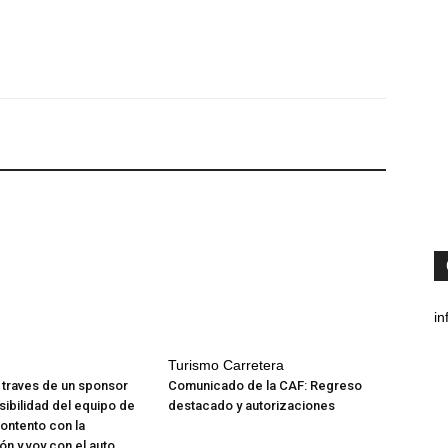
in
Turismo Carretera
 traves de un sponsor
Comunicado de la CAF: Regreso
sibilidad del equipo de
destacado y autorizaciones
contento con la
ón y voy con el auto