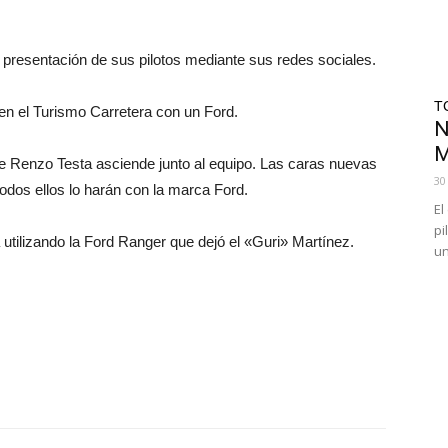
 presentación de sus pilotos mediante sus redes sociales.
T
en el Turismo Carretera con un Ford.
N
M
de Renzo Testa asciende junto al equipo. Las caras nuevas
30
dos ellos lo harán con la marca Ford.
El
pi
utilizando la Ford Ranger que dejó el «Guri» Martínez.
un