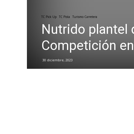
TC Pick Up
TC Pista
Turismo Carretera
Nutrido plantel 
Competición e
30 diciembre, 2023