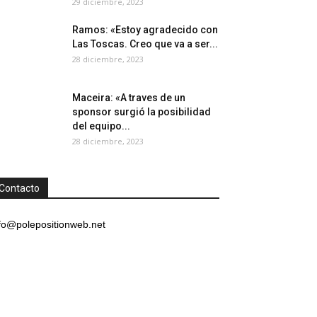
29 diciembre, 2023
Ramos: «Estoy agradecido con
Las Toscas. Creo que va a ser...
28 diciembre, 2023
Maceira: «A traves de un
sponsor surgió la posibilidad
del equipo...
28 diciembre, 2023
Contacto
fo@polepositionweb.net