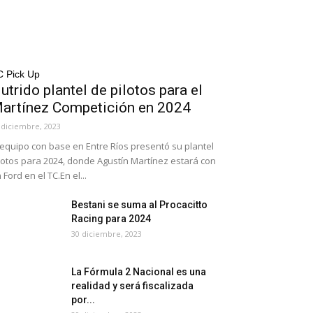
C Pick Up
utrido plantel de pilotos para el
artínez Competición en 2024
 diciembre, 2023
 equipo con base en Entre Ríos presentó su plantel
lotos para 2024, donde Agustín Martínez estará con
 Ford en el TC.En el...
Bestani se suma al Procacitto
Racing para 2024
30 diciembre, 2023
La Fórmula 2 Nacional es una
realidad y será fiscalizada
por...