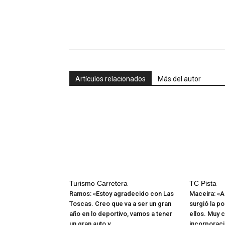
Artículos relacionados
Más del autor
Turismo Carretera
TC Pista
Ramos: «Estoy agradecido con Las
Maceira: «A
Toscas. Creo que va a ser un gran
surgió la po
año en lo deportivo, vamos a tener
ellos. Muy 
un gran auto y...
incorporaci