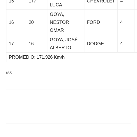
15
177
CHEVROLET
4
LUCA
GOYA,
16
20
NÉSTOR
FORD
4
OMAR
GOYA, JOSÉ
17
16
DODGE
4
ALBERTO
PROMEDIO: 171,926 Km/h
N.S