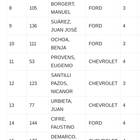
BORGERT,
8
105
FORD
3
MANUEL
SUÁREZ,
9
136
FORD
4
JUAN JOSÉ
OCHOA,
10
111
FORD
3
BENJA
PROVENS,
11
53
CHEVROLET
4
EUGENIO
SANTILLI
12
123
PAZOS,
CHEVROLET
3
NICANOR
URBIETA,
13
77
CHEVROLET
4
JUAN
CIFRE,
14
144
FORD
4
FAUSTINO
DEMARCO,