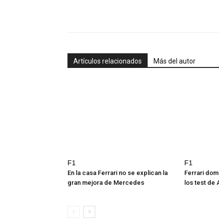
Artículos relacionados
Más del autor
F1
F1
En la casa Ferrari no se explican la
Ferrari dom
gran mejora de Mercedes
los test de