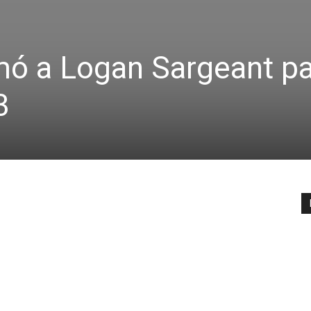
mó a Logan Sargeant pa
3