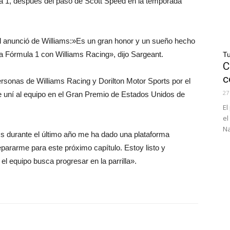
la 1, después del paso de Scott Speed en la temporada
el anunció de Williams:»Es un gran honor y un sueño hecho
la Fórmula 1 con Williams Racing», dijo Sargeant.
Tu
C
c
sonas de Williams Racing y Dorilton Motor Sports por el
27
 uní al equipo en el Gran Premio de Estados Unidos de
El
el
Na
ms durante el último año me ha dado una plataforma
pararme para este próximo capítulo. Estoy listo y
el equipo busca progresar en la parrilla».