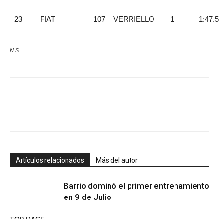
23
FIAT
107
VERRIELLO
1
1;47.
N.S
Artículos relacionados
Más del autor
Barrio dominó el primer entrenamiento
en 9 de Julio
TOP RACE