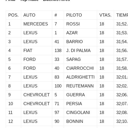
POS.
AUTO
#
PILOTO
VTAS.
TIEM
1
MERCEDES
7
ROSSI
18
31;52
2
LEXUS
1
AZAR
18
31;53
3
LEXUS
41
BARRIO
18
31;54
4
FIAT
138
J. DI PALMA
18
31;56
5
FORD
33
SAPAG
18
31;57
6
FORD
40
CIARROCCHI
18
31;58
7
LEXUS
83
ALDRIGHETTI
18
32;01
8
LEXUS
100
REUTEMANN
18
32;02
9
CHEVROLET
5
GUERRA
18
32;06
10
CHEVROLET
71
PERSIA
18
32;07
11
LEXUS
97
CINGOLANI
18
32;08
12
LEXUS
90
BONNIN
18
32;10