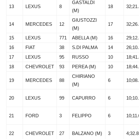
GASTALDI
13
LEXUS
8
18
32;21
(M)
GIUSTOZZI
14
MERCEDES
12
17
32;26
(M)
15
LEXUS
771
ABELLA (M)
16
29;12
16
FIAT
38
S.DI PALMA
14
26;10
17
LEXUS
95
RUSSO
10
18;41
18
CHEVROLET
93
PEREA (M)
10
18;44
CHIRIANO
19
MERCEDES
88
6
10;08
(M)
20
LEXUS
99
CAPURRO
6
10;10
21
FORD
3
FELIPPO
6
10;11
22
CHEVROLET
27
BALZANO (M)
3
4;32.