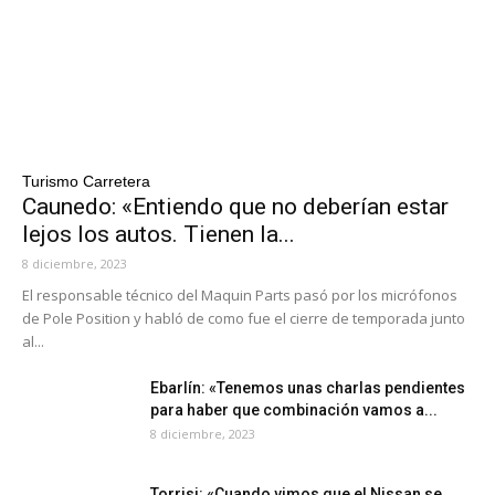
Turismo Carretera
Caunedo: «Entiendo que no deberían estar
lejos los autos. Tienen la...
8 diciembre, 2023
El responsable técnico del Maquin Parts pasó por los micrófonos
de Pole Position y habló de como fue el cierre de temporada junto
al...
Ebarlín: «Tenemos unas charlas pendientes
para haber que combinación vamos a...
8 diciembre, 2023
Torrisi: «Cuando vimos que el Nissan se