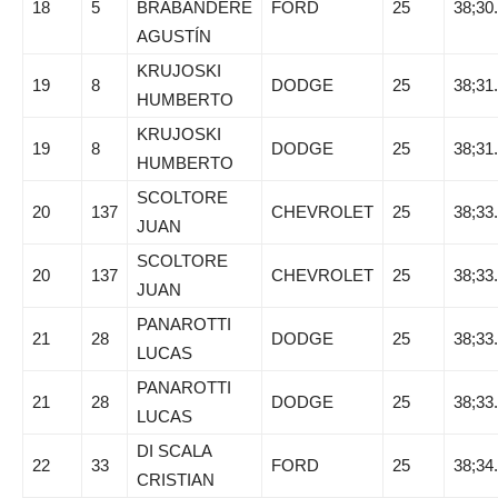
18
5
BRABANDERE
FORD
25
38;30
AGUSTÍN
KRUJOSKI
19
8
DODGE
25
38;31
HUMBERTO
KRUJOSKI
19
8
DODGE
25
38;31
HUMBERTO
SCOLTORE
20
137
CHEVROLET
25
38;33
JUAN
SCOLTORE
20
137
CHEVROLET
25
38;33
JUAN
PANAROTTI
21
28
DODGE
25
38;33
LUCAS
PANAROTTI
21
28
DODGE
25
38;33
LUCAS
DI SCALA
22
33
FORD
25
38;34
CRISTIAN