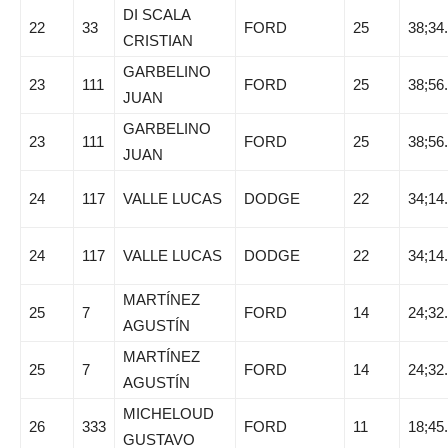
DI SCALA
22
33
FORD
25
38;34
CRISTIAN
GARBELINO
23
111
FORD
25
38;56
JUAN
GARBELINO
23
111
FORD
25
38;56
JUAN
24
117
VALLE LUCAS
DODGE
22
34;14
24
117
VALLE LUCAS
DODGE
22
34;14
MARTÍNEZ
25
7
FORD
14
24;32
AGUSTÍN
MARTÍNEZ
25
7
FORD
14
24;32
AGUSTÍN
MICHELOUD
26
333
FORD
11
18;45
GUSTAVO