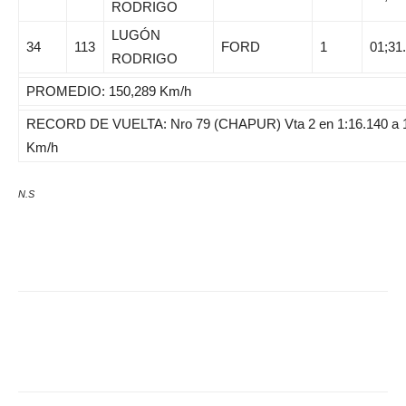
RODRIGO
LUGÓN
34
113
FORD
1
01;31
RODRIGO
PROMEDIO: 150,289 Km/h
RECORD DE VUELTA: Nro 79 (CHAPUR) Vta 2 en 1:16.140 a 
Km/h
N.S