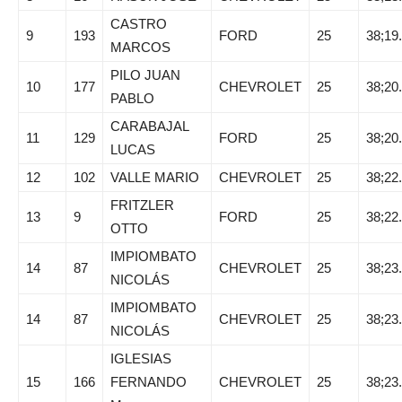
CASTRO
9
193
FORD
25
38;19
MARCOS
PILO JUAN
10
177
CHEVROLET
25
38;20
PABLO
CARABAJAL
11
129
FORD
25
38;20
LUCAS
12
102
VALLE MARIO
CHEVROLET
25
38;22
FRITZLER
13
9
FORD
25
38;22
OTTO
IMPIOMBATO
14
87
CHEVROLET
25
38;23
NICOLÁS
IMPIOMBATO
14
87
CHEVROLET
25
38;23
NICOLÁS
IGLESIAS
15
166
FERNANDO
CHEVROLET
25
38;23