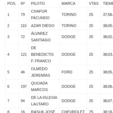
POS.
Nº
PILOTO
MARCA
VTAS
TIEM
CHAPUR
1
79
TORINO
25
37;58
FACUNDO
2
110
AZAR DIEGO
TORINO
25
38;00
ÁLVAREZ
3
72
DODGE
25
38;02
SANTIAGO
DE
4
121
BENEDICTIS
DODGE
25
38;03
F. FRANCO
OLMEDO
5
46
FORD
25
38;05
JEREMÍAS
QUIJADA
6
197
DODGE
25
38;06
MARCOS
DE LA IGLESIA
7
94
DODGE
25
38;07
LAUTARO
8
16
RASUK JOSÉ
CHEVROLET
25
38;18