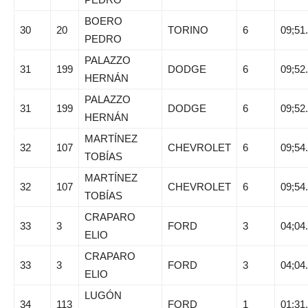
BOERO
30
20
TORINO
6
09;51
PEDRO
PALAZZO
31
199
DODGE
6
09;52
HERNÁN
PALAZZO
31
199
DODGE
6
09;52
HERNÁN
MARTÍNEZ
32
107
CHEVROLET
6
09;54
TOBÍAS
MARTÍNEZ
32
107
CHEVROLET
6
09;54
TOBÍAS
CRAPARO
33
3
FORD
3
04;04
ELIO
CRAPARO
33
3
FORD
3
04;04
ELIO
LUGÓN
34
113
FORD
1
01;31