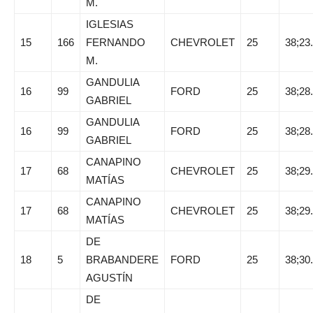
M.
IGLESIAS
15
166
FERNANDO
CHEVROLET
25
38;23
M.
GANDULIA
16
99
FORD
25
38;28
GABRIEL
GANDULIA
16
99
FORD
25
38;28
GABRIEL
CANAPINO
17
68
CHEVROLET
25
38;29
MATÍAS
CANAPINO
17
68
CHEVROLET
25
38;29
MATÍAS
DE
18
5
BRABANDERE
FORD
25
38;30
AGUSTÍN
DE