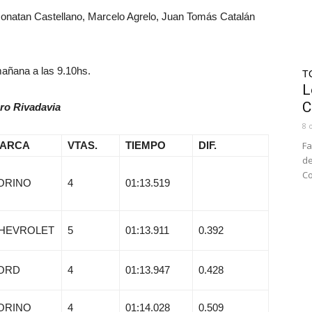
Jonatan Castellano, Marcelo Agrelo, Juan Tomás Catalán
mañana a las 9.10hs.
TC
L
C
ro Rivadavia
8 
ARCA
VTAS.
TIEMPO
DIF.
Fa
de
Co
ORINO
4
01:13.519
HEVROLET
5
01:13.911
0.392
ORD
4
01:13.947
0.428
ORINO
4
01:14.028
0.509