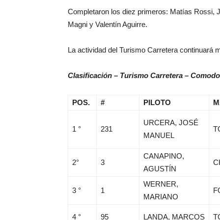
Completaron los diez primeros: Matías Rossi, 
Magni y Valentín Aguirre.
La actividad del Turismo Carretera continuará 
Clasificación – Turismo Carretera – Comodo
POS.
#
PILOTO
M
URCERA, JOSÉ
1 °
231
T
MANUEL
CANAPINO,
2°
3
C
AGUSTÍN
WERNER,
3 °
1
F
MARIANO
4 °
95
LANDA, MARCOS
T