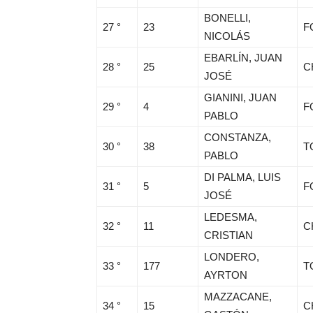
BONELLI,
27 °
23
F
NICOLÁS
EBARLÍN, JUAN
28 °
25
C
JOSÉ
GIANINI, JUAN
29 °
4
F
PABLO
CONSTANZA,
30 °
38
T
PABLO
DI PALMA, LUIS
31 °
5
F
JOSÉ
LEDESMA,
32 °
11
C
CRISTIAN
LONDERO,
33 °
177
T
AYRTON
MAZZACANE,
34 °
15
C