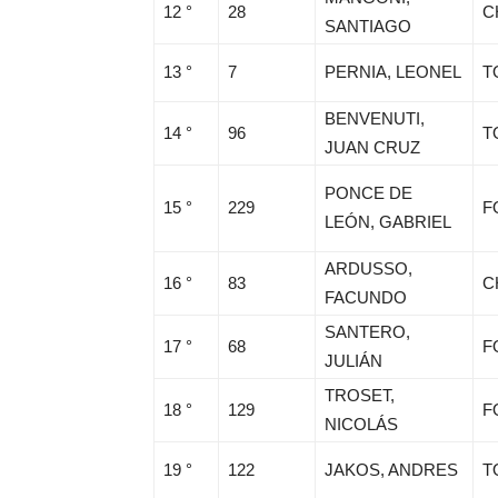
12 °
28
C
SANTIAGO
13 °
7
PERNIA, LEONEL
T
BENVENUTI,
14 °
96
T
JUAN CRUZ
PONCE DE
15 °
229
F
LEÓN, GABRIEL
ARDUSSO,
16 °
83
C
FACUNDO
SANTERO,
17 °
68
F
JULIÁN
TROSET,
18 °
129
F
NICOLÁS
19 °
122
JAKOS, ANDRES
T