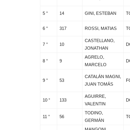
5 °
14
GINI, ESTEBAN
T
6 °
317
ROSSI, MATIAS
T
CASTELLANO,
7 °
10
D
JONATHAN
AGRELO,
8 °
9
D
MARCELO
CATALÁN MAGNI,
9 °
53
F
JUAN TOMÁS
AGUIRRE,
10 °
133
D
VALENTIN
TODINO,
11 °
56
T
GERMÁN
MANGONI,