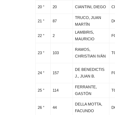
20 °
20
CIANTINI, DIEGO
C
TRUCO, JUAN
21 °
87
D
MARTÍN
LAMBIRIS,
22 °
2
F
MAURICIO
RAMOS,
23 °
103
T
CHRISTIAN IVÁN
DE BENEDICTIS
24 °
157
F
J., JUAN B.
FERRANTE,
25 °
114
T
GASTÓN
DELLA MOTTA,
26 °
44
D
FACUNDO