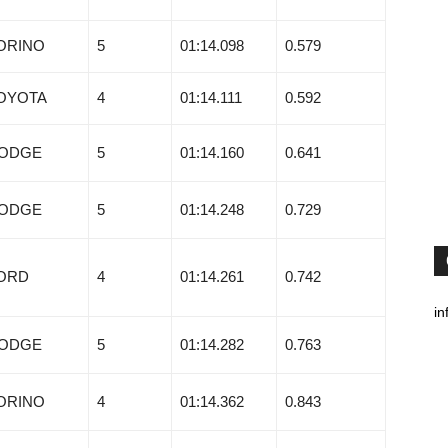
ORINO
5
01:14.098
0.579
OYOTA
4
01:14.111
0.592
ODGE
5
01:14.160
0.641
ODGE
5
01:14.248
0.729
ORD
4
01:14.261
0.742
in
ODGE
5
01:14.282
0.763
ORINO
4
01:14.362
0.843