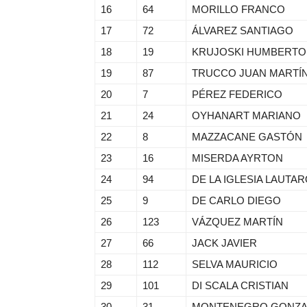
16
64
MORILLO FRANCO
17
72
ÁLVAREZ SANTIAGO
18
19
KRUJOSKI HUMBERTO
19
87
TRUCCO JUAN MARTÍ
20
7
PÉREZ FEDERICO
21
24
OYHANART MARIANO
22
8
MAZZACANE GASTÓN
23
16
MISERDA AYRTON
24
94
DE LA IGLESIA LAUTA
25
9
DE CARLO DIEGO
26
123
VÁZQUEZ MARTÍN
27
66
JACK JAVIER
28
112
SELVA MAURICIO
29
101
DI SCALA CRISTIAN
30
31
MONTENEGRO GONZA