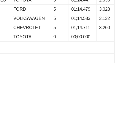
FORD
5
01;14.479
3.028
VOLKSWAGEN
5
01;14.583
3.132
CHEVROLET
5
01;14.711
3.260
TOYOTA
0
00;00.000