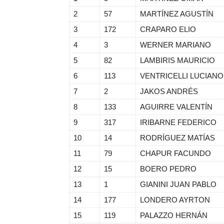
2
57
MARTÍNEZ AGUSTÍN
3
172
CRAPARO ELIO
4
3
WERNER MARIANO
5
82
LAMBIRIS MAURICIO
6
113
VENTRICELLI LUCIANO
7
2
JAKOS ANDRÉS
8
133
AGUIRRE VALENTÍN
9
317
IRIBARNE FEDERICO
10
14
RODRÍGUEZ MATÍAS
11
79
CHAPUR FACUNDO
12
15
BOERO PEDRO
13
1
GIANINI JUAN PABLO
14
177
LONDERO AYRTON
15
119
PALAZZO HERNÁN