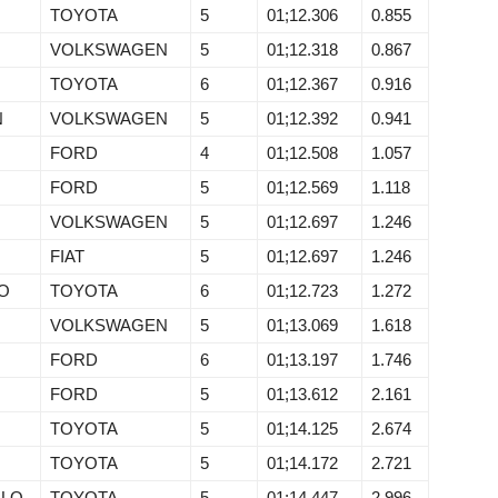
TOYOTA
5
01;12.306
0.855
VOLKSWAGEN
5
01;12.318
0.867
TOYOTA
6
01;12.367
0.916
N
VOLKSWAGEN
5
01;12.392
0.941
FORD
4
01;12.508
1.057
FORD
5
01;12.569
1.118
VOLKSWAGEN
5
01;12.697
1.246
FIAT
5
01;12.697
1.246
RO
TOYOTA
6
01;12.723
1.272
VOLKSWAGEN
5
01;13.069
1.618
FORD
6
01;13.197
1.746
FORD
5
01;13.612
2.161
TOYOTA
5
01;14.125
2.674
TOYOTA
5
01;14.172
2.721
LO
TOYOTA
5
01;14.447
2.996