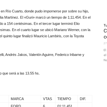
en Río Cuarto, donde pudo impornerse por sobre su hijo,
ilia Martínez. El «Guri» marcó un tiempo de 1;11.454. En el
 a 154 centésimas. En el tercer lugar terminó Elio
Tu
ésimas. En el cuarto lugar se ubicó Mariano Werner, con la
C
 quinto lugar finalizó Mauricio Lambiris, con la Toyota
c
27
El
li, Andrés Jakos, Valentín Aguirre, Federico Iribarne y
el
Na
 que será a las 13.55 hs.
MARCA
VTAS
TIEMPO
DIF.
FORD
6
01;11.451