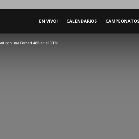
EN VIVO!
CALENDARIOS
CAMPEONATO
ut con una Ferrari 488 en el DTM