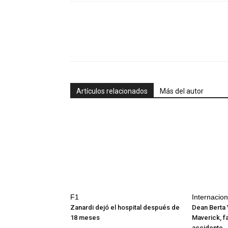
Artículos relacionados
Más del autor
F1
Internacio
Zanardi dejó el hospital después de
Dean Berta 
18 meses
Maverick, fa
accidente