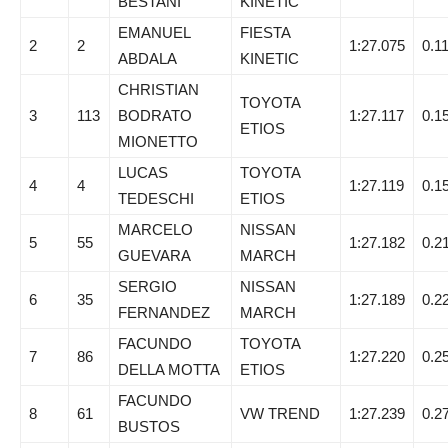
BESTANI
KINETIC
EMANUEL
FIESTA
2
2
1:27.075
0.1
ABDALA
KINETIC
CHRISTIAN
TOYOTA
3
113
BODRATO
1:27.117
0.1
ETIOS
MIONETTO
LUCAS
TOYOTA
4
4
1:27.119
0.1
TEDESCHI
ETIOS
MARCELO
NISSAN
5
55
1:27.182
0.2
GUEVARA
MARCH
SERGIO
NISSAN
6
35
1:27.189
0.2
FERNANDEZ
MARCH
FACUNDO
TOYOTA
7
86
1:27.220
0.2
DELLA MOTTA
ETIOS
FACUNDO
8
61
VW TREND
1:27.239
0.2
BUSTOS