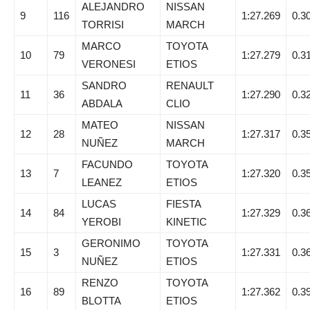
ALEJANDRO
NISSAN
9
116
1:27.269
0.3
TORRISI
MARCH
MARCO
TOYOTA
10
79
1:27.279
0.3
VERONESI
ETIOS
SANDRO
RENAULT
11
36
1:27.290
0.3
ABDALA
CLIO
MATEO
NISSAN
12
28
1:27.317
0.3
NUÑEZ
MARCH
FACUNDO
TOYOTA
13
7
1:27.320
0.3
LEANEZ
ETIOS
LUCAS
FIESTA
14
84
1:27.329
0.3
YEROBI
KINETIC
GERONIMO
TOYOTA
15
3
1:27.331
0.3
NUÑEZ
ETIOS
RENZO
TOYOTA
16
89
1:27.362
0.3
BLOTTA
ETIOS