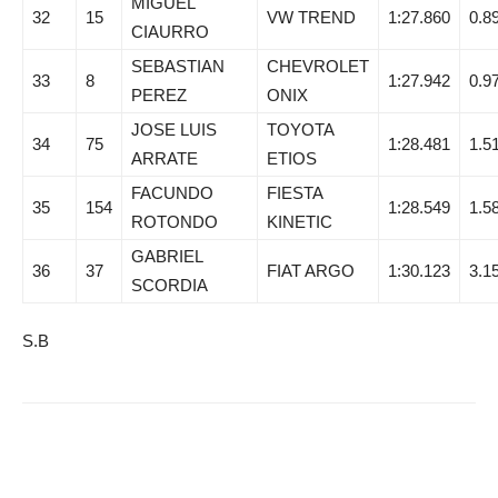
MIGUEL
32
15
VW TREND
1:27.860
0.8
CIAURRO
SEBASTIAN
CHEVROLET
33
8
1:27.942
0.9
PEREZ
ONIX
JOSE LUIS
TOYOTA
34
75
1:28.481
1.5
ARRATE
ETIOS
FACUNDO
FIESTA
35
154
1:28.549
1.5
ROTONDO
KINETIC
GABRIEL
36
37
FIAT ARGO
1:30.123
3.1
SCORDIA
S.B