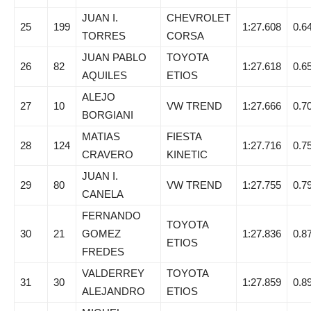
JUAN I.
CHEVROLET
25
199
1:27.608
0.6
TORRES
CORSA
JUAN PABLO
TOYOTA
26
82
1:27.618
0.6
AQUILES
ETIOS
ALEJO
27
10
VW TREND
1:27.666
0.7
BORGIANI
MATIAS
FIESTA
28
124
1:27.716
0.7
CRAVERO
KINETIC
JUAN I.
29
80
VW TREND
1:27.755
0.7
CANELA
FERNANDO
TOYOTA
30
21
GOMEZ
1:27.836
0.8
ETIOS
FREDES
VALDERREY
TOYOTA
31
30
1:27.859
0.8
ALEJANDRO
ETIOS