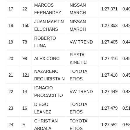
MARCOS
NISSAN
17
22
1:27.371
0.4
FERNANDEZ
MARCH
JUAN MARTIN
NISSAN
18
150
1:27.393
0.4
ELUCHANS
MARCH
ROBERTO
19
78
VW TREND
1:27.405
0.4
LUNA
FIESTA
20
98
ALEX CONCI
1:27.416
0.4
KINETIC
NAZARENO
TOYOTA
21
121
1:27.418
0.4
BEGUIRISTAIN
ETIOS
IGNACIO
22
14
VW TREND
1:27.449
0.4
PROCACITTO
DIEGO
TOYOTA
23
16
1:27.479
0.5
LEANEZ
ETIOS
CHRISTIAN
TOYOTA
24
9
1:27.552
0.5
ABDALA
ETIOS