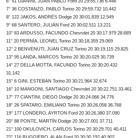
6° 51 GIANINI, JUAN PABLO Ford 20 29:55.736 6.446
7° 36 COSTANZO, PABLO Torino 20 29:59.732 10.442
8° 122 JAKOS, ANDRÉS Dodge 20 30:01.839 12.549
9° 68 SANTERO, JULIÁN Ford 20 30:02.511 13.221
10° 83 ARDUSSO, FACUNDO Chevrolet 20 30:17.979 28.689
11° 20 PERNÍA, LEONEL Torino 20 30:18.359 29.069
12° 2 BENVENUTI, JUAN CRUZ Torino 20 30:19.115 29.825
13° 95 LANDA, MARCOS Torino 20 30:20.029 30.739
14° 27 DELLA MOTTA, FACUNDO Torino 20 30:20.432
31.142
15° 6 GINI, ESTEBAN Torino 20 30:21.964 32.674
16° 10 MANGONI, SANTIAGO Chevrolet 20 30:22.751 33.461
17° 77 CIANTINI, DIEGO Dodge 20 30:24.066 34.776
18° 26 SPATARO, EMILIANO Torino 20 30:26.058 36.768
19° 177 LONDERO, AYRTON Ford 20 30:26.380 37.090
20° 88 PONTE, MARTÍN Dodge 20 30:27.001 37.711
21° 100 OKULOVICH, CARLOS Torino 20 30:29.701 40.411
22° 116 RUGGIERO, ALAN Ford 20 30:30.192 40.902