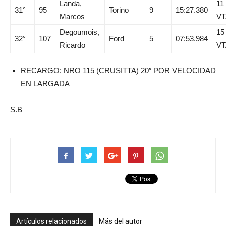
Landa,
11
31°
95
Torino
9
15:27.380
Marcos
VT
Degoumois,
15
32°
107
Ford
5
07:53.984
Ricardo
VT
RECARGO: NRO 115 (CRUSITTA) 20″ POR VELOCIDAD
EN LARGADA
S.B
Artículos relacionados
Más del autor