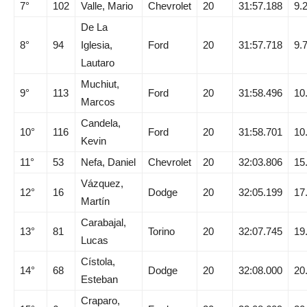
7°
102
Valle, Mario
Chevrolet
20
31:57.188
9.
De La
8°
94
Iglesia,
Ford
20
31:57.718
9.
Lautaro
Muchiut,
9°
113
Ford
20
31:58.496
10
Marcos
Candela,
10°
116
Ford
20
31:58.701
10
Kevin
11°
53
Nefa, Daniel
Chevrolet
20
32:03.806
15
Vázquez,
12°
16
Dodge
20
32:05.199
17
Martín
Carabajal,
13°
81
Torino
20
32:07.745
19
Lucas
Cístola,
14°
68
Dodge
20
32:08.000
20
Esteban
Craparo,