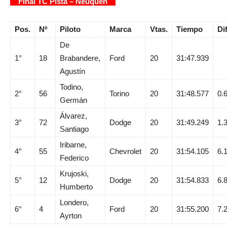
Final TC Pista – Neuquén
Pos.
Nº
Piloto
Marca
Vtas.
Tiempo
Dif
De
1°
18
Brabandere,
Ford
20
31:47.939
Agustín
Todino,
2°
56
Torino
20
31:48.577
0.
Germán
Álvarez,
3°
72
Dodge
20
31:49.249
1.
Santiago
Iribarne,
4°
55
Chevrolet
20
31:54.105
6.
Federico
Krujoski,
5°
12
Dodge
20
31:54.833
6.
Humberto
Londero,
6°
4
Ford
20
31:55.200
7.
Ayrton