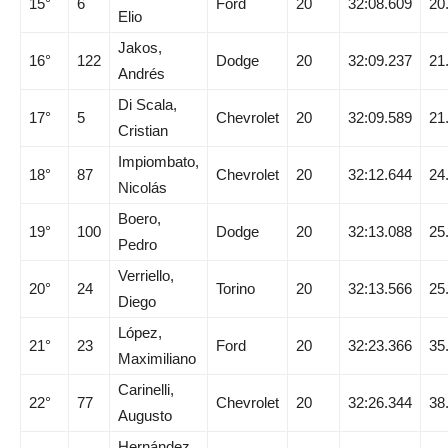
15°
6
Ford
20
32:08.609
20
Elio
Jakos,
16°
122
Dodge
20
32:09.237
21
Andrés
Di Scala,
17°
5
Chevrolet
20
32:09.589
21
Cristian
Impiombato,
18°
87
Chevrolet
20
32:12.644
24
Nicolás
Boero,
19°
100
Dodge
20
32:13.088
25
Pedro
Verriello,
20°
24
Torino
20
32:13.566
25
Diego
López,
21°
23
Ford
20
32:23.366
35
Maximiliano
Carinelli,
22°
77
Chevrolet
20
32:26.344
38
Augusto
Hernández,