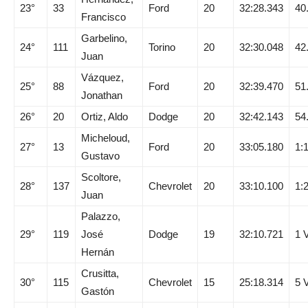
23°
33
Ford
20
32:28.343
40
Francisco
Garbelino,
24°
111
Torino
20
32:30.048
42
Juan
Vázquez,
25°
88
Ford
20
32:39.470
51
Jonathan
26°
20
Ortiz, Aldo
Dodge
20
32:42.143
54
Micheloud,
27°
13
Ford
20
33:05.180
1:
Gustavo
Scoltore,
28°
137
Chevrolet
20
33:10.100
1:
Juan
Palazzo,
29°
119
José
Dodge
19
32:10.721
1 
Hernán
Crusitta,
30°
115
Chevrolet
15
25:18.314
5 
Gastón