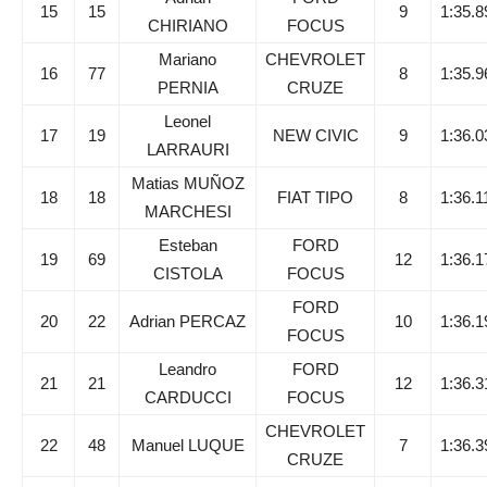
15
15
9
1:35.8
CHIRIANO
FOCUS
Mariano
CHEVROLET
16
77
8
1:35.9
PERNIA
CRUZE
Leonel
17
19
NEW CIVIC
9
1:36.0
LARRAURI
Matias MUÑOZ
18
18
FIAT TIPO
8
1:36.1
MARCHESI
Esteban
FORD
19
69
12
1:36.1
CISTOLA
FOCUS
FORD
20
22
Adrian PERCAZ
10
1:36.1
FOCUS
Leandro
FORD
21
21
12
1:36.3
CARDUCCI
FOCUS
CHEVROLET
22
48
Manuel LUQUE
7
1:36.3
CRUZE