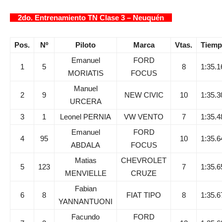
2do. Entrenamiento TN Clase 3 – Neuquén
Pos.
Nº
Piloto
Marca
Vtas.
Tiem
Emanuel
FORD
1
5
8
1:35.1
MORIATIS
FOCUS
Manuel
2
9
NEW CIVIC
10
1:35.3
URCERA
3
1
Leonel PERNIA
VW VENTO
7
1:35.4
Emanuel
FORD
4
95
10
1:35.6
ABDALA
FOCUS
Matias
CHEVROLET
5
123
7
1:35.6
MENVIELLE
CRUZE
Fabian
6
8
FIAT TIPO
8
1:35.6
YANNANTUONI
Facundo
FORD