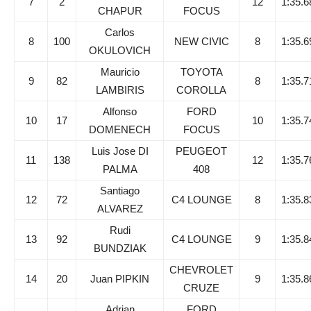
7
2
12
1:35.6
CHAPUR
FOCUS
Carlos
8
100
NEW CIVIC
8
1:35.6
OKULOVICH
Mauricio
TOYOTA
9
82
8
1:35.7
LAMBIRIS
COROLLA
Alfonso
FORD
10
17
10
1:35.7
DOMENECH
FOCUS
Luis Jose DI
PEUGEOT
11
138
12
1:35.7
PALMA
408
Santiago
12
72
C4 LOUNGE
8
1:35.8
ALVAREZ
Rudi
13
92
C4 LOUNGE
9
1:35.8
BUNDZIAK
CHEVROLET
14
20
Juan PIPKIN
9
1:35.8
CRUZE
Adrian
FORD