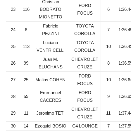
Christian
FORD
23
116
BODRATO
6
1:36.4
FOCUS
MIONETTO
Fabricio
TOYOTA
24
6
7
1:36.4
PEZZINI
COROLLA
Luciano
TOYOTA
25
113
10
1:36.4
VENTRICELLI
COROLLA
Juan M.
CHEVROLET
26
99
8
1:36.5
ELUCHANS
CRUZE
FORD
27
25
Matias COHEN
10
1:36.6
FOCUS
Emmanuel
FORD
28
59
9
1:36.9
CACERES
FOCUS
CHEVROLET
29
11
Jeronimo TETI
11
1:37.4
CRUZE
30
14
Ezequiel BOSIO
C4 LOUNGE
7
1:37.5