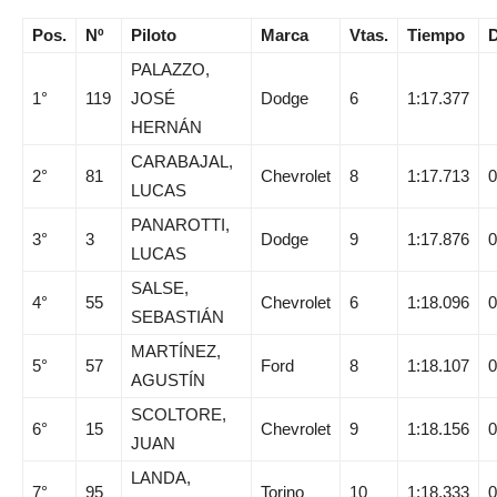
Pos.
Nº
Piloto
Marca
Vtas.
Tiempo
D
PALAZZO,
1°
119
JOSÉ
Dodge
6
1:17.377
HERNÁN
CARABAJAL,
2°
81
Chevrolet
8
1:17.713
0
LUCAS
PANAROTTI,
3°
3
Dodge
9
1:17.876
0
LUCAS
SALSE,
4°
55
Chevrolet
6
1:18.096
0
SEBASTIÁN
MARTÍNEZ,
5°
57
Ford
8
1:18.107
0
AGUSTÍN
SCOLTORE,
6°
15
Chevrolet
9
1:18.156
0
JUAN
LANDA,
7°
95
Torino
10
1:18.333
0