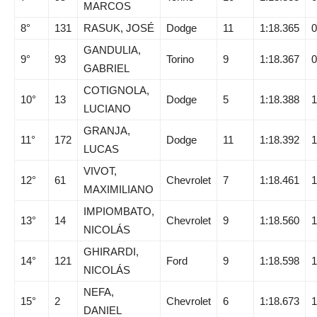
MARCOS
8°
131
RASUK, JOSÉ
Dodge
11
1:18.365
0
GANDULIA,
9°
93
Torino
9
1:18.367
0
GABRIEL
COTIGNOLA,
10°
13
Dodge
5
1:18.388
1
LUCIANO
GRANJA,
11°
172
Dodge
11
1:18.392
1
LUCAS
VIVOT,
12°
61
Chevrolet
7
1:18.461
1
MAXIMILIANO
IMPIOMBATO,
13°
14
Chevrolet
9
1:18.560
1
NICOLÁS
GHIRARDI,
14°
121
Ford
9
1:18.598
1
NICOLÁS
NEFA,
15°
2
Chevrolet
6
1:18.673
1
DANIEL