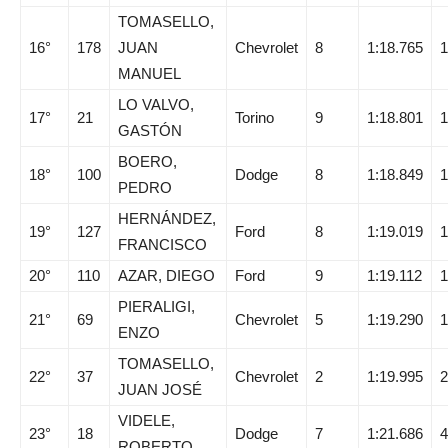
TOMASELLO,
16°
178
JUAN
Chevrolet
8
1:18.765
1
MANUEL
LO VALVO,
17°
21
Torino
9
1:18.801
1
GASTÓN
BOERO,
18°
100
Dodge
8
1:18.849
1
PEDRO
HERNÁNDEZ,
19°
127
Ford
8
1:19.019
1
FRANCISCO
20°
110
AZAR, DIEGO
Ford
9
1:19.112
1
PIERALIGI,
21°
69
Chevrolet
5
1:19.290
1
ENZO
TOMASELLO,
22°
37
Chevrolet
2
1:19.995
2
JUAN JOSÉ
VIDELE,
23°
18
Dodge
7
1:21.686
4
ROBERTO