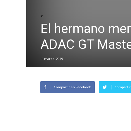
F1
El hermano men
ADAC GT Maste
4 marzo, 2019
Compartir en Facebook
Compartir