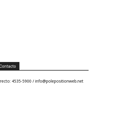
Contacto
recto: 4535-5900 /
info@polepositionweb.net