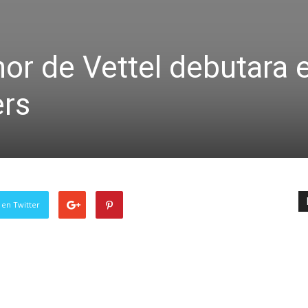
or de Vettel debutara 
rs
 en Twitter