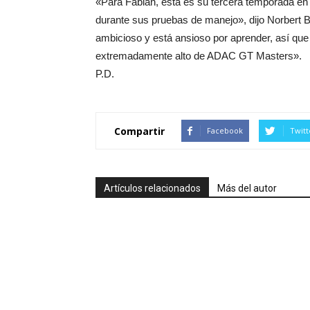
«Para Fabian, está es su tercera temporada en 
durante sus pruebas de manejo», dijo Norbert B
ambicioso y está ansioso por aprender, así que t
extremadamente alto de ADAC GT Masters».
P.D.
Compartir
Facebook
Twitt
Artículos relacionados
Más del autor