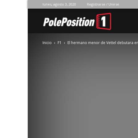
lunes, agosto 3, 2020
Registrarse / Unirse
Pole
Inicio
F1
El hermano menor de Vettel debutara e
Position