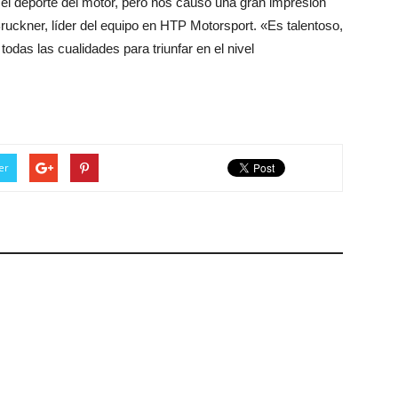
el deporte del motor, pero nos causó una gran impresión
ruckner, líder del equipo en HTP Motorsport. «Es talentoso,
odas las cualidades para triunfar en el nivel
er