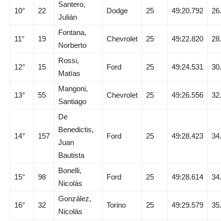
Santero,
10°
22
Dodge
25
49:20.792
26
Julián
Fontana,
11°
19
Chevrolet
25
49:22.820
28
Norberto
Rossi,
12°
15
Ford
25
49:24.531
30
Matías
Mangoni,
13°
55
Chevrolet
25
49:26.556
32
Santiago
De
Benedictis,
14°
157
Ford
25
49:28.423
34
Juan
Bautista
Bonelli,
15°
98
Ford
25
49:28.614
34
Nicolás
González,
16°
32
Torino
25
49:29.579
35
Nicolás