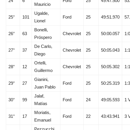
24°
6
Ford
25
49:47.500
53
Mauricio
Ugalde,
25°
101
Ford
25
49:51.970
57
Lionel
Bonelli,
26°
63
Chevrolet
25
50:00.057
1:
Próspero
De Carlo,
27°
37
Chevrolet
25
50:05.043
1:
Diego
Ortelli,
28°
12
Chevrolet
25
50:05.302
1:
Guillermo
Gianini,
29°
27
Ford
25
50:25.319
1:
Juan Pablo
Jalaf,
30°
99
Ford
24
49:05.593
1 
Matías
Moriatis,
31°
17
Ford
22
43:43.941
3 
Emanuel
Pezzucchi,