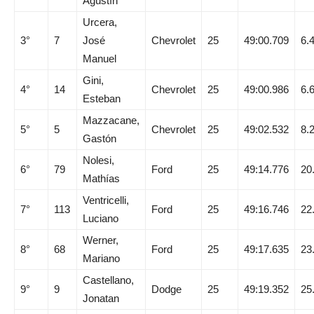
Agustín
Urcera,
3°
7
José
Chevrolet
25
49:00.709
6.
Manuel
Gini,
4°
14
Chevrolet
25
49:00.986
6.
Esteban
Mazzacane,
5°
5
Chevrolet
25
49:02.532
8.
Gastón
Nolesi,
6°
79
Ford
25
49:14.776
20
Mathías
Ventricelli,
7°
113
Ford
25
49:16.746
22
Luciano
Werner,
8°
68
Ford
25
49:17.635
23
Mariano
Castellano,
9°
9
Dodge
25
49:19.352
25
Jonatan