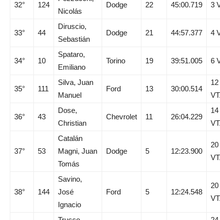
32°
124
Dodge
22
45:00.719
3 
Nicolás
Diruscio,
33°
44
Dodge
21
44:57.377
4 
Sebastián
Spataro,
34°
10
Torino
19
39:51.005
6 
Emiliano
Silva, Juan
12
35°
111
Ford
13
30:00.514
Manuel
VT
Dose,
14
36°
43
Chevrolet
11
26:04.229
Christian
VT
Catalán
20
37°
53
Magni, Juan
Dodge
5
12:23.900
VT
Tomás
Savino,
20
38°
144
José
Ford
5
12:24.548
VT
Ignacio
Trucco,
24