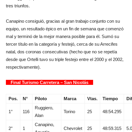
tres triunfos.
Canapino consiguió, gracias al gran trabajo conjunto con su
equipo, un resultado épico en un fin de semana que comenzó
mal y terminó de la mejor manera posible para él. Sumó su
tercer título en la categoría y festejó, cerca de su Arrecifes
natal, dos coronas consecutivas (hecho que no se repetía
desde que Ortelli tuvo su triple festejo entre el 2000 y el 2002,
respectivamente).
Final Turismo Carretera – San Nicolás
Pos.
N°
Piloto
Marca
Vtas.
Tiempo
Dif
Ruggiero,
1°
116
Torino
25
48:54.295
Alan
Canapino,
2°
1
Chevrolet
25
48:59.315
5.