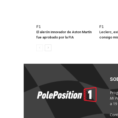
F1
F1
El alerón innovador de Aston Martín
Leclerc, exi
fue aprobado por la FIA
consigo mi
SO
Prog
Mi P
a 19 
Cont