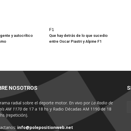
F1
gente y autocrítico
Que hay detrás de lo que sucedio
smo
entre Oscar Piastri y Alpine F1
BRE NOSOTROS
S
rama radial sobre el deporte motor. En vivo por
La Radio de
aís AM 1170
de 17 a 18 hs y Radio Décadas AM 1190 de 18
hs (repetición).
actanos:
info@polepositionweb.net