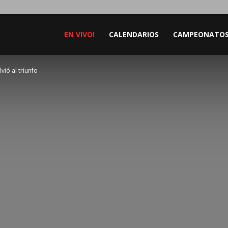
EN VIVO!
CALENDARIOS
CAMPEONATO
lvió al triunfo