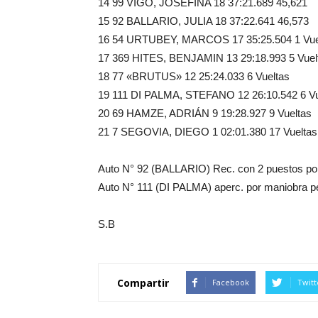
14 99 VIGO, JOSEFINA 18 37:21.689 45,621
15 92 BALLARIO, JULIA 18 37:22.641 46,573
16 54 URTUBEY, MARCOS 17 35:25.504 1 Vue
17 369 HITES, BENJAMIN 13 29:18.993 5 Vuel
18 77 «BRUTUS» 12 25:24.033 6 Vueltas
19 111 DI PALMA, STEFANO 12 26:10.542 6 Vu
20 69 HAMZE, ADRIÁN 9 19:28.927 9 Vueltas
21 7 SEGOVIA, DIEGO 1 02:01.380 17 Vueltas
Auto N° 92 (BALLARIO) Rec. con 2 puestos po
Auto N° 111 (DI PALMA) aperc. por maniobra 
S.B
Compartir
Facebook
Twitt