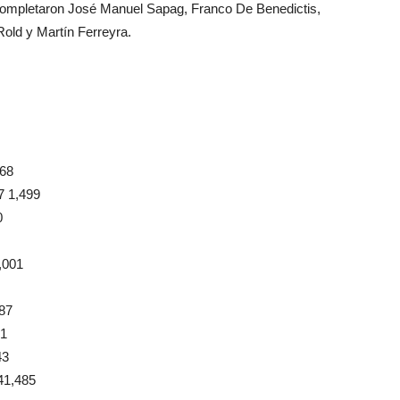
s completaron José Manuel Sapag, Franco De Benedictis,
Rold y Martín Ferreyra.
68
 1,499
0
,001
87
51
43
41,485