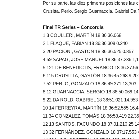
Por su parte, las diez primeras posiciones la
Crusitta, Perlo, Sergio Guarnaccia, Gabriel Da 
Final TR Series – Concordia
1 3 COULLERI, MARTÍN 18 36:36.068
2 1 FLAQUÉ, FABIÁN 18 36:36.308 0.240
3 20 PACIONI, GASTÓN 18 36:36.925 0.857
4 59 SAPAG, JOSÉ MANUEL 18 36:37.236 1,1
5 121 DE BENEDICTIS, FRANCO 18 36:37.567
6 115 CRUSITTA, GASTÓN 18 36:45.268 9,20
7 52 PERLO, GONZALO 18 36:49.371 13,303
8 12 GUARNACCIA, SERGIO 18 36:50.069 14
9 22 DA ROLD, GABRIEL 18 36:51.021 14,953
10 14 FERREYRA, MARTÍN 18 36:52.555 16,4
11 34 GONZALEZ, TOMÁS 18 36:58.419 22,3
12 13 SANTOS, FACUNDO 18 37:01.210 25,1
13 32 FERNÁNDEZ, GONZALO 18 37:17.553 