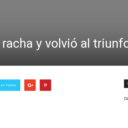
 racha y volvió al triunf
 en Twitter
Di