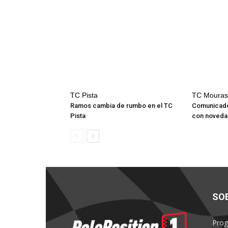
TC Pista
TC Mouras
Ramos cambia de rumbo en el TC
Comunicado
Pista
con noved
SO
Prog