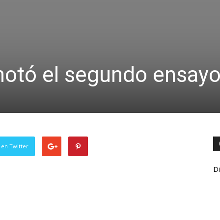
notó el segundo ensay
 en Twitter
Di