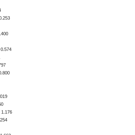
4
0.253
0.400
 0.574
1
797
0.800
.019
60
 1.176
.254