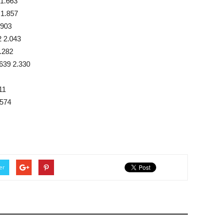
 1.663
 1.857
.903
2 2.043
2.282
.639 2.330
11
.574
er