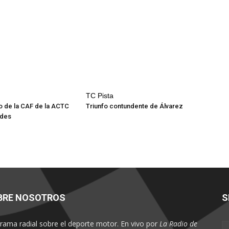
TC Pista
 de la CAF de la ACTC
Triunfo contundente de Álvarez
ades
BRE NOSOTROS
S
rama radial sobre el deporte motor. En vivo por
La Radio de