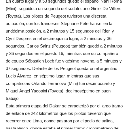
En cuarto lugar y a 53 segundos quedó el español Nani Roma
(Mini), seguido a un segundo del sudafricano Giniel De Villiers
(Toyota). Los pilotos de Peugeot tuvieron una discreta
actuación, con los franceses Stéphane Peterhansel en la
undécima posición, a 2 minutos y 15 segundos del líder, y
Cyril Despres en el decimoquinto lugar, a 2 minutos y 36
segundos. Carlos Sainz (Peugeot) también quedó a 2 minutos
y 36 segundos en el puesto 16, mientras que su compañero
de equipo Sébastien Loeb fue vigésimo noveno, a 5 minutos y
37 segundos. Delante de los Peugeot quedaron el argentino
Lucio Álvarez, en séptimo lugar, mientras que sus
compatriotas Orlando Terranova (Mini) fue decimocuarto y
Miguel Ángel Yacopini (Toyota), decimoséptimo en buen
trabajo.
Esta primera etapa del Dakar se caracterizó por el largo tramo
de enlace de 242 kilómetros que los pilotos tuvieron que
recorrer entre Lima, donde pasaron por el podio de salida,
hasta Pisco, donde estaba el primer tramo cronometrado del