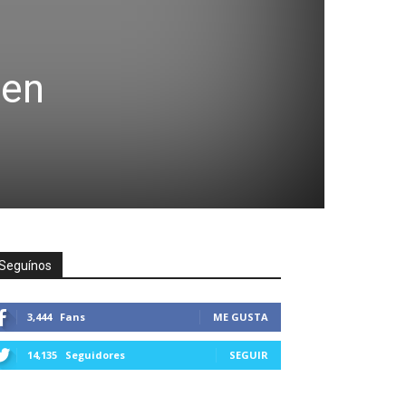
 en
Seguínos
3,444
Fans
ME GUSTA
14,135
Seguidores
SEGUIR