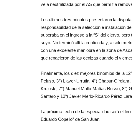
veía neutralizada por el AS que permitía remov
Los últimos tres minutos presentaron la disputa 
responsabilidad de la selección e instalación d
superaba en el ingreso a la “S” del ciervo, pero 
suyo. No terminó allí la contienda y, a solo met
con una excelente maniobra en la zona de Ascar
que renacieron de las cenizas cuando el viernes
Finalmente, los diez mejores binomios de la 12
Peluso, 3°) Llaver-Urrutia, 4°) Chapur-Girolam
Krujoski, 7°) Manuel Mallo-Matías Russo, 8°) G
Santero y 10º) Javier Merlo-Ricardo Pérez Lara
La próxima fecha de la especialidad será el fi
Eduardo Copello” de San Juan.