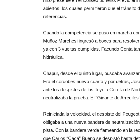
hizo presente en el Coliseo porteño. Previo al i
abiertos, los cuales permitieron que el tránsito
referencias.
Cuando la competencia se puso en marcha con el
Muñoz Marchesi ingresó a boxes para resolver u
ya con 3 vueltas cumplidas. Facundo Conta tam
hidráulica.
Chapur, desde el quinto lugar, buscaba avanzar, s
Era el cordobés nuevo cuarto y por detrás, Jo
ante los despistes de los Toyota Corolla de N
neutralizaba la prueba. El “Gigante de Arrecifes
Reiniciada la velocidad, el despiste del Peugeo
obligaba a una nueva bandera de neutralización.
pista. Con la bandera verde flameando en la rec
que Carlos “Cacá” Bueno se despistó hasta det