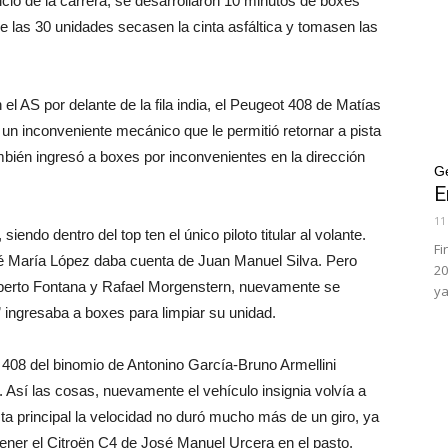
nicio de la carrera, se desarrollaron 10 minutos de boxes
 de las 30 unidades secasen la cinta asfáltica y tomasen las
 AS por delante de la fila india, el Peugeot 408 de Matías
n inconveniente mecánico que le permitió retornar a pista
bién ingresó a boxes por inconvenientes en la dirección
G
E
11
iendo dentro del top ten el único piloto titular al volante.
Fi
sé María López daba cuenta de Juan Manuel Silva. Pero
20
orberto Fontana y Rafael Morgenstern, nuevamente se
ya
” ingresaba a boxes para limpiar su unidad.
t 408 del binomio de Antonino García-Bruno Armellini
 Así las cosas, nuevamente el vehículo insignia volvía a
ta principal la velocidad no duró mucho más de un giro, ya
ener el Citroën C4 de José Manuel Urcera en el pasto.