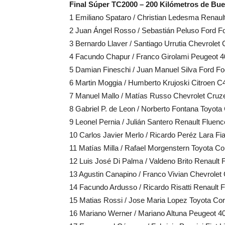
Final Súper TC2000 – 200 Kilómetros de Bue
1 Emiliano Spataro / Christian Ledesma Renaul
2 Juan Ángel Rosso / Sebastián Peluso Ford Fo
3 Bernardo Llaver / Santiago Urrutia Chevrolet
4 Facundo Chapur / Franco Girolami Peugeot 4
5 Damian Fineschi / Juan Manuel Silva Ford Fo
6 Martin Moggia / Humberto Krujoski Citroen C
7 Manuel Mallo / Matías Russo Chevrolet Cruz
8 Gabriel P. de Leon / Norberto Fontana Toyota
9 Leonel Pernia / Julián Santero Renault Fluen
10 Carlos Javier Merlo / Ricardo Peréz Lara Fi
11 Matías Milla / Rafael Morgenstern Toyota Co
12 Luis José Di Palma / Valdeno Brito Renault 
13 Agustin Canapino / Franco Vivian Chevrolet
14 Facundo Ardusso / Ricardo Risatti Renault 
15 Matias Rossi / Jose Maria Lopez Toyota Cor
16 Mariano Werner / Mariano Altuna Peugeot 4