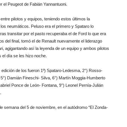
er el Peugeot de Fabián Yannantuoni.
entre pilotos y equipos, teniendo estos últimos la
e los neumáticos. Peluso era el primero y Spataro lo
tras transitar por el pasto recuperaba el de Ford lo que era
ros del final, tomó el de Renault nuevamente el liderazgo
i, agigantando así la leyenda de un equipo y ambos pilotos
 el día se les hizo noche.
ª edición de los fueron 1º) Spataro-Ledesma, 2°) Rosso-
i, 5°) Damián Fineschi- Silva, 6°) Martín Moggia-Humberto
abriel Ponce de León- Fontana, 9°) Leonel Pernía-Julián
.
n de semana del 5 de noviembre, en el autódromo “El Zonda-