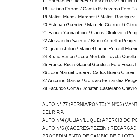
17 Emmanuel Cáceres / Fabricio Pezzini Fiat L
18 Luciano Farroni / Camilo Echevarria Ford Fo
19 Matias Munoz Marchesi / Matias Rodriguez 
20 Esteban Guerrieri / Marcelo Ciarrocchi Citr
21 Fabian Yannantuoni / Carlos Okulovich Peug
22 Alessandro Salerno / Bruno Armellini Peuge
23 Ignacio Julián / Manuel Luque Renault Fluen
24 Bruno Etman / José Montalto Toyota Corolla
25 Franco Riva / Gabriel Gandulia Ford Focus I
26 José Manuel Urcera / Carlos Bueno Citroen
27 Antonino García / Gonzalo Fernandez Peuge
28 Facundo Conta / Jonatan Castellano Chevrol
AUTO N° 77 (PERNIA/PONTE) Y N°95 (MAN
DEL R.P.P.
AUTO N°4 (JULIAN/LUQUE) APERCIBIDO 
AUTO N°6 (CACERES/PEZZINI) RECARGA
PROCEDIMIENTO DE CAMBIO DE PILOTO.