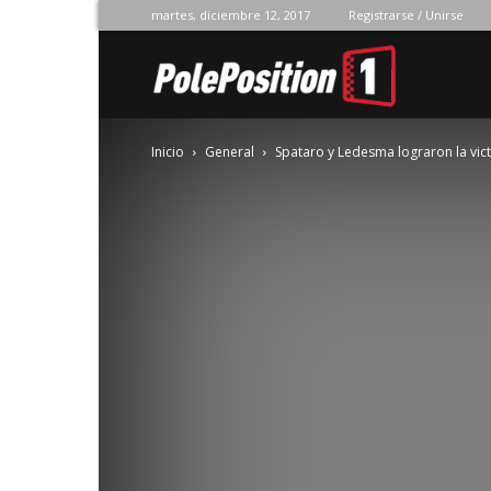
martes, diciembre 12, 2017
Registrarse / Unirse
Pole
Inicio
General
Spataro y Ledesma lograron la vict
Position