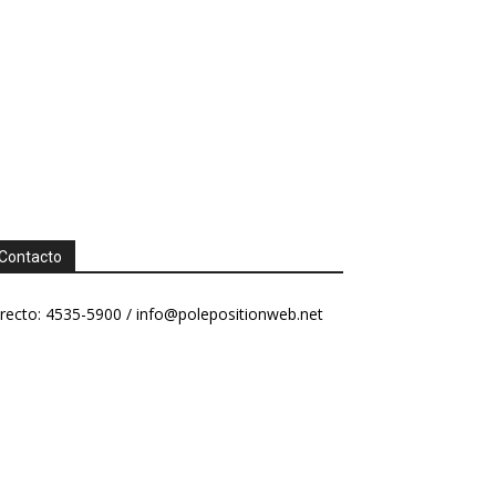
Contacto
recto: 4535-5900 /
info@polepositionweb.net