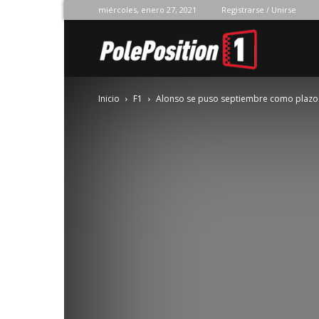
miércoles, enero 27, 2021
Registrarse / Unirse
Pole
Inicio
F1
Alonso se puso septiembre como plazo
Position