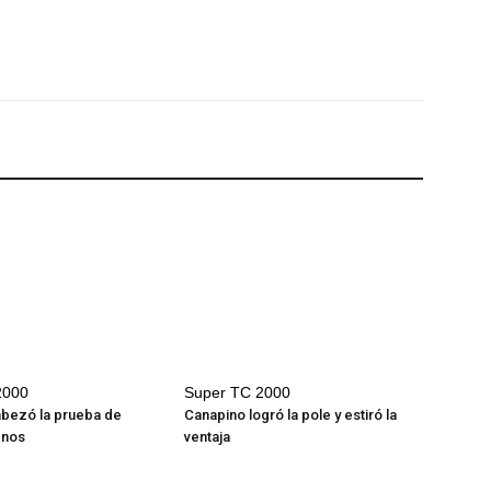
2000
Super TC 2000
abezó la prueba de
Canapino logró la pole y estiró la
enos
ventaja