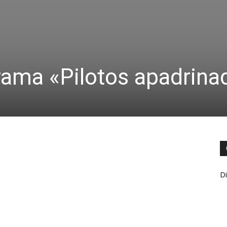
rama «Pilotos apadrina
Di