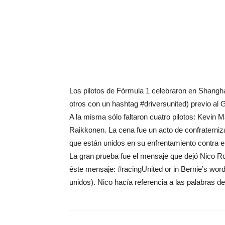
Los pilotos de Fórmula 1 celebraron en Shangha
otros con un hashtag #driversunited) previo al
A la misma sólo faltaron cuatro pilotos: Kevi
Raikkonen. La cena fue un acto de confraterniz
que están unidos en su enfrentamiento contra e
La gran prueba fue el mensaje que dejó Nico Ro
éste mensaje: #racingUnited or in Bernie’s wor
unidos). Nico hacía referencia a las palabras d