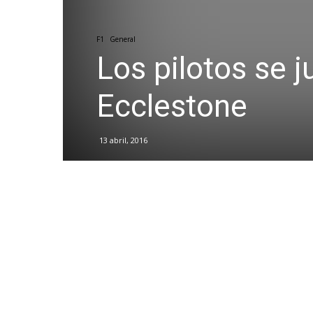
F1
General
Los pilotos se 
Ecclestone
13 abril, 2016