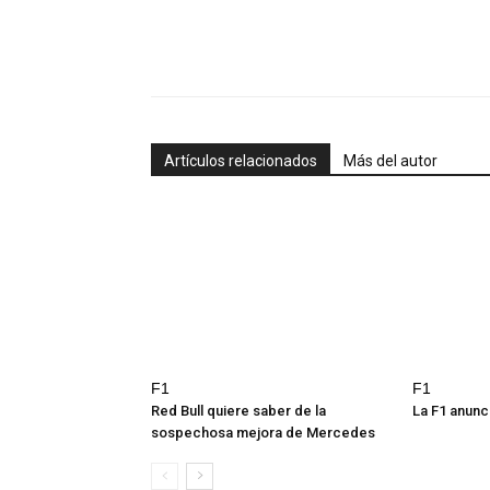
Artículos relacionados
Más del autor
F1
F1
Red Bull quiere saber de la
La F1 anunc
sospechosa mejora de Mercedes