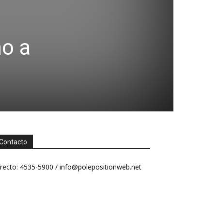
no a
Contacto
recto: 4535-5900 /
info@polepositionweb.net