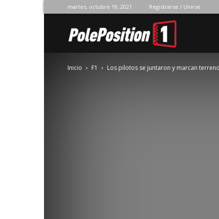
martes, octubre 19, 2021
Registrarse / Unirse
Pole
Inicio
F1
Los pilotos se juntaron y marcan terren
Position