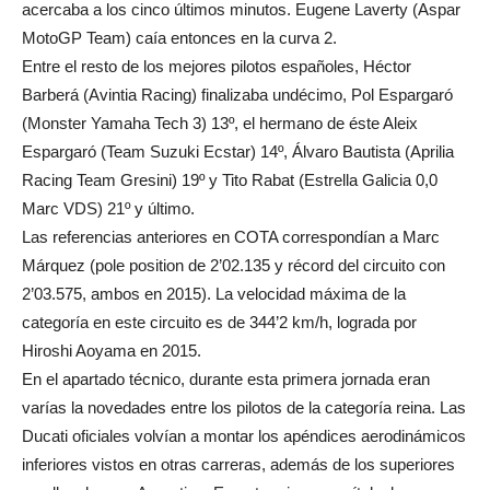
acercaba a los cinco últimos minutos. Eugene Laverty (Aspar
MotoGP Team) caía entonces en la curva 2.
Entre el resto de los mejores pilotos españoles, Héctor
Barberá (Avintia Racing) finalizaba undécimo, Pol Espargaró
(Monster Yamaha Tech 3) 13º, el hermano de éste Aleix
Espargaró (Team Suzuki Ecstar) 14º, Álvaro Bautista (Aprilia
Racing Team Gresini) 19º y Tito Rabat (Estrella Galicia 0,0
Marc VDS) 21º y último.
Las referencias anteriores en COTA correspondían a Marc
Márquez (pole position de 2’02.135 y récord del circuito con
2’03.575, ambos en 2015). La velocidad máxima de la
categoría en este circuito es de 344’2 km/h, lograda por
Hiroshi Aoyama en 2015.
En el apartado técnico, durante esta primera jornada eran
varías la novedades entre los pilotos de la categoría reina. Las
Ducati oficiales volvían a montar los apéndices aerodinámicos
inferiores vistos en otras carreras, además de los superiores