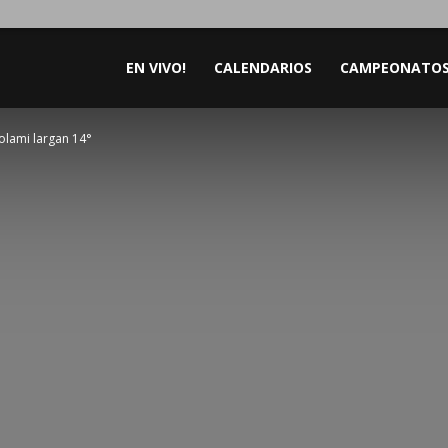
EN VIVO!
CALENDARIOS
CAMPEONATO
olami largan 14°