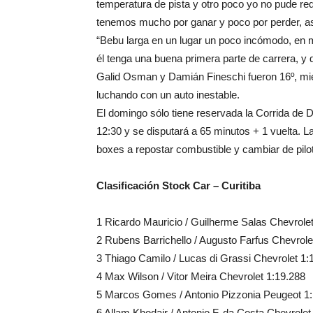
temperatura de pista y otro poco yo no pude red
tenemos mucho por ganar y poco por perder, así
“Bebu larga en un lugar un poco incómodo, en m
él tenga una buena primera parte de carrera, y 
Galid Osman y Damián Fineschi fueron 16º, mie
luchando con un auto inestable.
El domingo sólo tiene reservada la Corrida de D
12:30 y se disputará a 65 minutos + 1 vuelta. La
boxes a repostar combustible y cambiar de pilot
Clasificación Stock Car – Curitiba
1 Ricardo Mauricio / Guilherme Salas Chevrolet
2 Rubens Barrichello / Augusto Farfus Chevrole
3 Thiago Camilo / Lucas di Grassi Chevrolet 1:
4 Max Wilson / Vitor Meira Chevrolet 1:19.288
5 Marcos Gomes / Antonio Pizzonia Peugeot 1
6 Allam Khodair / Antonio F. da Costa Chevrolet