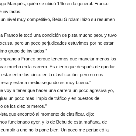
ago Marqués, quién se ubicó 14to en la general. Franco
 invitados.
en un nivel muy competitivo, Bebu Girolami hizo su resumen
 a Franco le tocó una condición de pista mucho peor, y tuvo
 excusa, pero un poco perjudicados estuvimos por no estar
timo grupo de invitados.”
o temprano a Franco porque tenemos que manejar menos los
jorar mucho en la carrera. Es cierto que después de quedar
tar entre los cinco en la clasificación, pero no nos
rrera y estar a medio segundo es muy bueno.”
e voy a tener que hacer una carrera un poco agresiva yo,
girar un poco más limpio de tráfico y en puestos de
ro de los diez primeros.”
ista que encontró al momento de clasificar, dijo:
mos funcionado ayer, y lo de Bebu de esta mañana, de
 cumplir a uno no lo pone bien. Un poco me perjudicó la