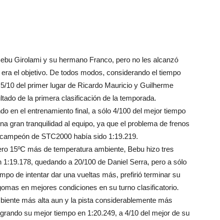
a Bebu Girolami y su hermano Franco, pero no les alcanzó
era el objetivo. De todos modos, considerando el tiempo
/10 del primer lugar de Ricardo Mauricio y Guilherme
tado de la primera clasificación de la temporada.
o en el entrenamiento final, a sólo 4/100 del mejor tiempo
a gran tranquilidad al equipo, ya que el problema de frenos
l bicampeón de STC2000 había sido 1:19.219.
ero 15ºC más de temperatura ambiente, Bebu hizo tres
n 1:19.178, quedando a 20/100 de Daniel Serra, pero a sólo
iempo de intentar dar una vueltas más, prefirió terminar su
omas en mejores condiciones en su turno clasificatorio.
iente más alta aun y la pista considerablemente más
ogrando su mejor tiempo en 1:20.249, a 4/10 del mejor de su