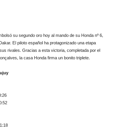
embolsó su segundo oro hoy al mando de su Honda nº 6,
 Dakar. El piloto español ha protagonizado una etapa
us rivales. Gracias a esta victoria, completada por el
nçalves, la casa Honda firma un bonito triplete.
ujuy
0:26
0:52
1:18