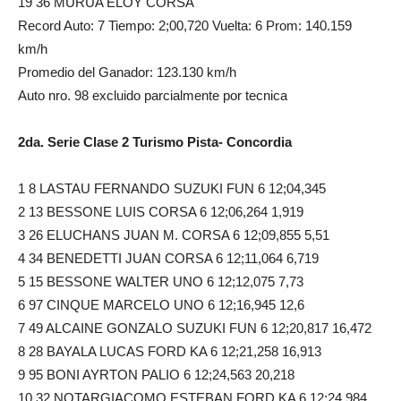
19 36 MURUA ELOY CORSA
Record Auto: 7 Tiempo: 2;00,720 Vuelta: 6 Prom: 140.159
km/h
Promedio del Ganador: 123.130 km/h
Auto nro. 98 excluido parcialmente por tecnica
2da. Serie Clase 2 Turismo Pista- Concordia
1 8 LASTAU FERNANDO SUZUKI FUN 6 12;04,345
2 13 BESSONE LUIS CORSA 6 12;06,264 1,919
3 26 ELUCHANS JUAN M. CORSA 6 12;09,855 5,51
4 34 BENEDETTI JUAN CORSA 6 12;11,064 6,719
5 15 BESSONE WALTER UNO 6 12;12,075 7,73
6 97 CINQUE MARCELO UNO 6 12;16,945 12,6
7 49 ALCAINE GONZALO SUZUKI FUN 6 12;20,817 16,472
8 28 BAYALA LUCAS FORD KA 6 12;21,258 16,913
9 95 BONI AYRTON PALIO 6 12;24,563 20,218
10 32 NOTARGIACOMO ESTEBAN FORD KA 6 12;24,984