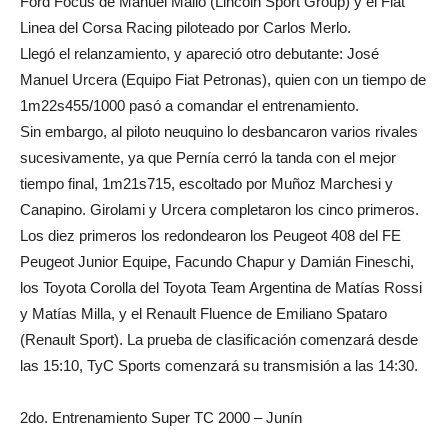
Ford Focus de Manuel Mallo (Lincoln Sport Group) y el Fiat
Linea del Corsa Racing piloteado por Carlos Merlo.
Llegó el relanzamiento, y apareció otro debutante: José
Manuel Urcera (Equipo Fiat Petronas), quien con un tiempo de
1m22s455/1000 pasó a comandar el entrenamiento.
Sin embargo, al piloto neuquino lo desbancaron varios rivales
sucesivamente, ya que Pernía cerró la tanda con el mejor
tiempo final, 1m21s715, escoltado por Muñoz Marchesi y
Canapino. Girolami y Urcera completaron los cinco primeros.
Los diez primeros los redondearon los Peugeot 408 del FE
Peugeot Junior Equipe, Facundo Chapur y Damián Fineschi,
los Toyota Corolla del Toyota Team Argentina de Matías Rossi
y Matías Milla, y el Renault Fluence de Emiliano Spataro
(Renault Sport). La prueba de clasificación comenzará desde
las 15:10, TyC Sports comenzará su transmisión a las 14:30.
2do. Entrenamiento Super TC 2000 – Junín