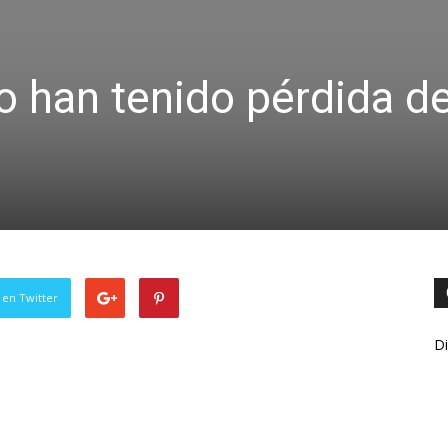
 han tenido pérdida d
 en Twitter
Di