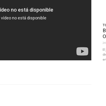
T
B
O
24
El
di
en