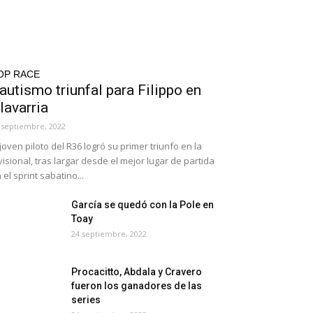
OP RACE
autismo triunfal para Filippo en
lavarria
 septiembre, 2022
 joven piloto del R36 logró su primer triunfo en la
visional, tras largar desde el mejor lugar de partida
 el sprint sabatino...
García se quedó con la Pole en
Toay
24 septiembre, 2022
Procacitto, Abdala y Cravero
fueron los ganadores de las
series