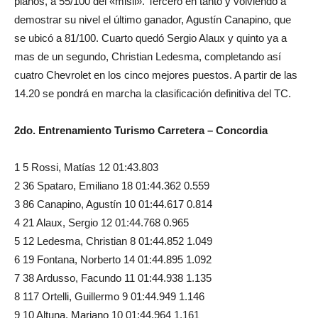
planos, a 55/100 del «misil». Tercero en tanto y volviendo a
demostrar su nivel el último ganador, Agustín Canapino, que
se ubicó a 81/100. Cuarto quedó Sergio Alaux y quinto ya a
mas de un segundo, Christian Ledesma, completando así
cuatro Chevrolet en los cinco mejores puestos. A partir de las
14.20 se pondrá en marcha la clasificación definitiva del TC.
2do. Entrenamiento Turismo Carretera – Concordia
1 5 Rossi, Matías 12 01:43.803
2 36 Spataro, Emiliano 18 01:44.362 0.559
3 86 Canapino, Agustín 10 01:44.617 0.814
4 21 Alaux, Sergio 12 01:44.768 0.965
5 12 Ledesma, Christian 8 01:44.852 1.049
6 19 Fontana, Norberto 14 01:44.895 1.092
7 38 Ardusso, Facundo 11 01:44.938 1.135
8 117 Ortelli, Guillermo 9 01:44.949 1.146
9 10 Altuna, Mariano 10 01:44.964 1.161