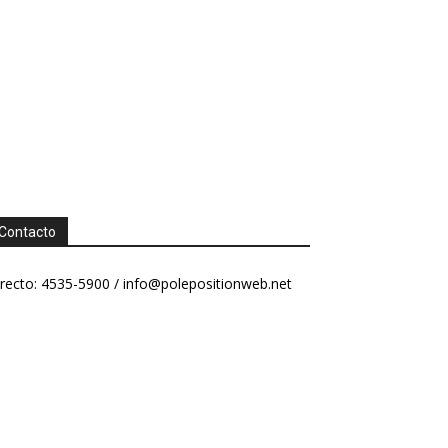
Contacto
recto: 4535-5900 /
info@polepositionweb.net