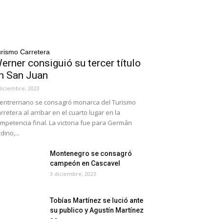
rismo Carretera
erner consiguió su tercer título
n San Juan
diciembre, 2023
 entrerriano se consagró monarca del Turismo
rretera al arribar en el cuarto lugar en la
mpetencia final. La victoria fue para Germán
dino,...
Montenegro se consagró
campeón en Cascavel
3 diciembre, 2023
Tobías Martínez se lució ante
su publico y Agustín Martínez