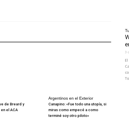
Tu
W
e
3 
El
Ca
co
To
Argentinos en el Exterior
ve de Breard y
Canapino: «Fue todo una utopía, si
en el ACA
miras como empecé a como
terminé soy otro piloto»