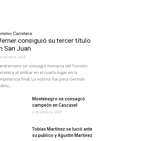
rismo Carretera
erner consiguió su tercer título
n San Juan
diciembre, 2023
 entrerriano se consagró monarca del Turismo
rretera al arribar en el cuarto lugar en la
mpetencia final. La victoria fue para Germán
dino,...
Montenegro se consagró
campeón en Cascavel
3 diciembre, 2023
Tobías Martínez se lució ante
su publico y Agustín Martínez