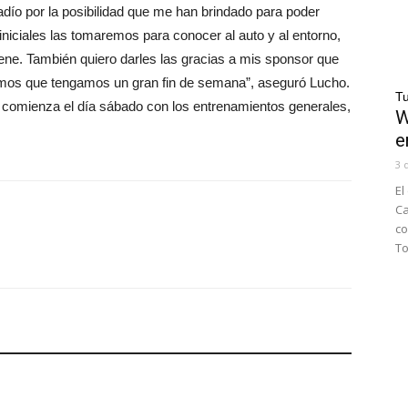
dío por la posibilidad que me han brindado para poder
niciales las tomaremos para conocer al auto y al entorno,
ene. También quiero darles las gracias a mis sponsor que
os que tengamos un gran fin de semana”, aseguró Lucho.
Tu
l comienza el día sábado con los entrenamientos generales,
W
e
3 
El
Ca
co
To