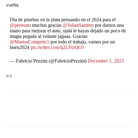
vuelta.
Día de pruebas en la plata pensando en el 2024 para el
@prensatn
muchas gracias
@JulianSantero
por darnos una
mano para mejorar el auto, ojalá le hayas dejado un poco de
magia pegada al volante jajjaaa. Gracias
@MartosCompetic1
por todo el trabajo, vamos por un
buen2024
pic.twitter.com/lj2LFtzQOJ
— Fabricio Pezzini (@FabricioPezzini)
December 1, 2023
N.S