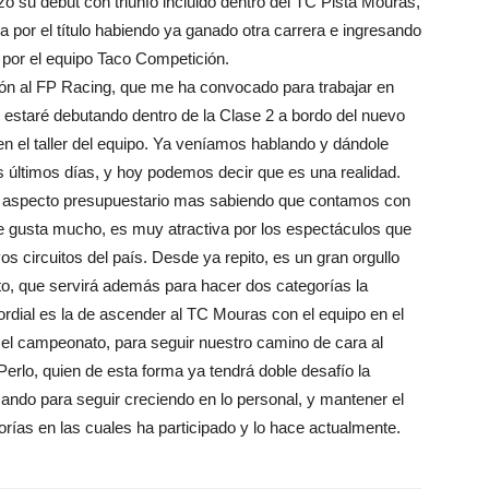
o su debut con triunfo incluido dentro del TC Pista Mouras,
a por el título habiendo ya ganado otra carrera e ingresando
 por el equipo Taco Competición.
ión al FP Racing, que me ha convocado para trabajar en
 estaré debutando dentro de la Clase 2 a bordo del nuevo
n el taller del equipo. Ya veníamos hablando y dándole
s últimos días, y hoy podemos decir que es una realidad.
el aspecto presupuestario mas sabiendo que contamos con
e gusta mucho, es muy atractiva por los espectáculos que
s circuitos del país. Desde ya repito, es un gran orgullo
to, que servirá además para hacer dos categorías la
dial es la de ascender al TC Mouras con el equipo en el
l campeonato, para seguir nuestro camino de cara al
Perlo, quien de esta forma ya tendrá doble desafío la
ndo para seguir creciendo en lo personal, y mantener el
rías en las cuales ha participado y lo hace actualmente.