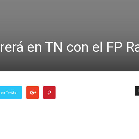
rrerá en TN con el FP R
 en Twitter