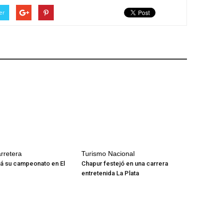
er
rretera
Turismo Nacional
irá su campeonato en El
Chapur festejó en una carrera
entretenida La Plata