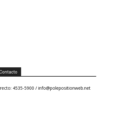
Contacto
recto: 4535-5900 /
info@polepositionweb.net