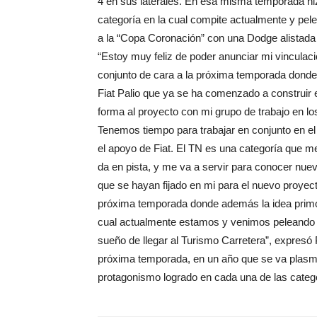
4 en sus laterales. En esa misma temporada hiz
categoría en la cual compite actualmente y pele
a la “Copa Coronación” con una Dodge alistada
“Estoy muy feliz de poder anunciar mi vinculac
conjunto de cara a la próxima temporada donde
Fiat Palio que ya se ha comenzado a construir e
forma al proyecto con mi grupo de trabajo en lo
Tenemos tiempo para trabajar en conjunto en 
el apoyo de Fiat. El TN es una categoría que m
da en pista, y me va a servir para conocer nuevo
que se hayan fijado en mi para el nuevo proyec
próxima temporada donde además la idea primor
cual actualmente estamos y venimos peleando e
sueño de llegar al Turismo Carretera”, expresó 
próxima temporada, en un año que se va plasma
protagonismo logrado en cada una de las catego