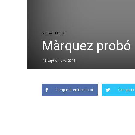
General
Moto GP
Màrquez probó 
18 septiembre, 2013
Compartir en Facebook
Compartir