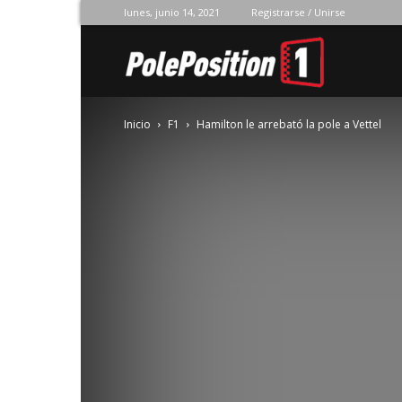
lunes, junio 14, 2021
Registrarse / Unirse
Pole
Inicio
F1
Hamilton le arrebató la pole a Vettel
Position