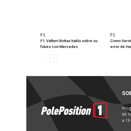
F1
F1
F1: Valtteri Bottas hablo sobre su
Como Verst
futuro con Mercedes
error de Ha
SO
Prog
Mi P
a 19 