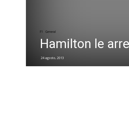
F1
General
Hamilton le arre
24 agosto, 2013