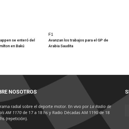
F1
appen se enteró del
Avanzan los trabajos para el GP de
milton en Bakú
Arabia Saudita
BRE NOSOTROS
S
rama radial sobre el deporte motor. En vivo por
La Radio de
aís AM 1170
de 17 a 18 hs y Radio Décadas AM 1190 de 18
hs (repetición).