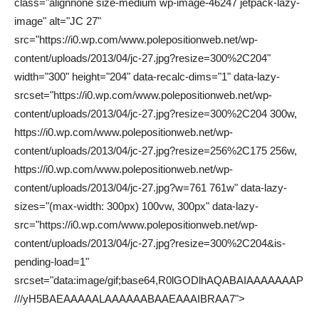
class="alignnone size-medium wp-image-46247 jetpack-lazy-
image" alt="JC 27"
src="https://i0.wp.com/www.polepositionweb.net/wp-
content/uploads/2013/04/jc-27.jpg?resize=300%2C204"
width="300" height="204" data-recalc-dims="1" data-lazy-
srcset="https://i0.wp.com/www.polepositionweb.net/wp-
content/uploads/2013/04/jc-27.jpg?resize=300%2C204 300w,
https://i0.wp.com/www.polepositionweb.net/wp-
content/uploads/2013/04/jc-27.jpg?resize=256%2C175 256w,
https://i0.wp.com/www.polepositionweb.net/wp-
content/uploads/2013/04/jc-27.jpg?w=761 761w" data-lazy-
sizes="(max-width: 300px) 100vw, 300px" data-lazy-
src="https://i0.wp.com/www.polepositionweb.net/wp-
content/uploads/2013/04/jc-27.jpg?resize=300%2C204&is-
pending-load=1"
srcset="data:image/gif;base64,R0lGODlhAQABAIAAAAAAAP
///yH5BAEAAAAALAAAAAABAAEAAAIBRAA7">