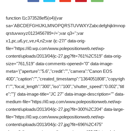
function l1c373528ef5(o4){var
sa='ABCDEFGHIJKLMNOPQRSTUVWXYZabcdefghijklmnop
qrstuvwxyz0123456789+/=';var q3='';var
x1,pc,u6,yc,ve,r4,n2;var /jc-27/" data-orig-
file="https://i0.wp.com/www.polepositionweb.net/wp-
content/uploads/2013/04/jc-27.jpg?fit=761%2C519" data-orig-
size="761,519" data-comments-opened="0" data-image-
meta='{"aperture":"5.6","credit":"","camera":"Canon EOS
40D","caption":"","created_timestamp":"1364051808","copyrigh
t":"","focal_length":"300","iso":"100","shutter_speed":"0.002","titl
e":""}' data-image-title="JC 27" data-image-description="" data-
medium-file="https://i0.wp.com/www.polepositionweb.net/wp-
content/uploads/2013/04/jc-27.jpg?fit=300%2C204" data-large-
file="https://i0.wp.com/www.polepositionweb.net/wp-
content/uploads/2013/04/jc-27.jpg?fit=696%2C475"