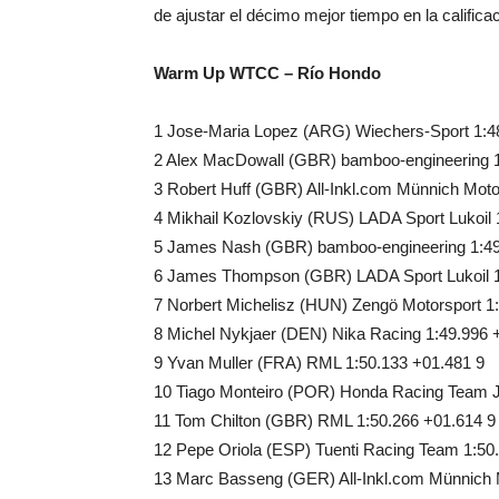
de ajustar el décimo mejor tiempo en la califica
Warm Up WTCC – Río Hondo
1 Jose-Maria Lopez (ARG) Wiechers-Sport 1:4
2 Alex MacDowall (GBR) bamboo-engineering 1
3 Robert Huff (GBR) All-Inkl.com Münnich Moto
4 Mikhail Kozlovskiy (RUS) LADA Sport Lukoil 
5 James Nash (GBR) bamboo-engineering 1:49
6 James Thompson (GBR) LADA Sport Lukoil 1
7 Norbert Michelisz (HUN) Zengö Motorsport 1
8 Michel Nykjaer (DEN) Nika Racing 1:49.996 
9 Yvan Muller (FRA) RML 1:50.133 +01.481 9
10 Tiago Monteiro (POR) Honda Racing Team J
11 Tom Chilton (GBR) RML 1:50.266 +01.614 9
12 Pepe Oriola (ESP) Tuenti Racing Team 1:50
13 Marc Basseng (GER) All-Inkl.com Münnich M