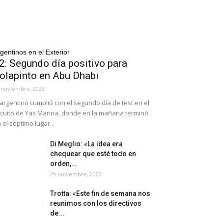
gentinos en el Exterior
2: Segundo día positivo para
olapinto en Abu Dhabi
 noviembre, 2023
 argentino cumplió con el segundo día de test en el
rcuito de Yas Marina, donde en la mañana terminó
 el séptimo lugar...
Di Meglio: «La idea era
chequear que esté todo en
orden,...
29 noviembre, 2023
Trotta: «Este fin de semana nos
reunimos con los directivos
de...