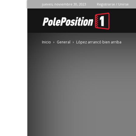
jueves, noviembre 30, 2023
Registrarse / Unirse
Pole
Inicio
General
López arrancó bien arriba
Position