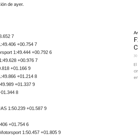
ción de ayer.
Ar
8.652 7
F
:49.406 +00.754 7
C
rsport 1:49.444 +00.792 6
30
1:49.628 +00.976 7
El
.818 +01.166 9
ci
:49.866 +01.214 8
en
:49.989 +01.337 9
+01.344 8
AS 1:50.239 +01.587 9
.406 +01.754 6
otorsport 1:50.457 +01.805 9