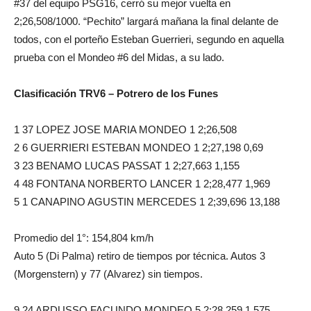
#37 del equipo PSG16, cerró su mejor vuelta en
2;26,508/1000. “Pechito” largará mañana la final delante de
todos, con el porteño Esteban Guerrieri, segundo en aquella
prueba con el Mondeo #6 del Midas, a su lado.
Clasificación TRV6 – Potrero de los Funes
1 37 LOPEZ JOSE MARIA MONDEO 1 2;26,508
2 6 GUERRIERI ESTEBAN MONDEO 1 2;27,198 0,69
3 23 BENAMO LUCAS PASSAT 1 2;27,663 1,155
4 48 FONTANA NORBERTO LANCER 1 2;28,477 1,969
5 1 CANAPINO AGUSTIN MERCEDES 1 2;39,696 13,188
Promedio del 1°: 154,804 km/h
Auto 5 (Di Palma) retiro de tiempos por técnica. Autos 3
(Morgenstern) y 77 (Alvarez) sin tiempos.
9 24 ARDUSSO FACUNDO MONDEO 5 2;28,259 1,575