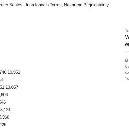
rico Santos, Juan Ignacio Torres, Nazareno Beguiristain y
Tu
W
e
3 
El
Ca
46 10,952
co
To
64
51 13,057
,606
546
8,121
5,968
425