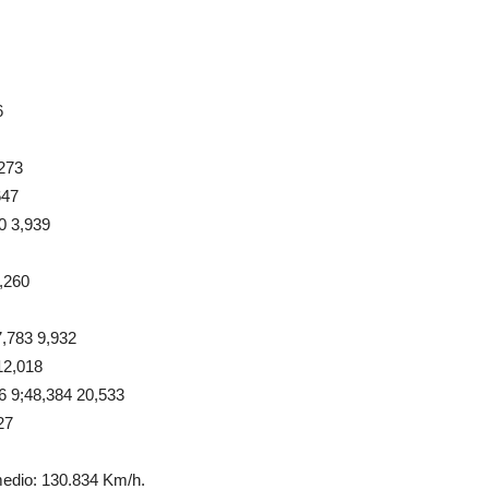
6
273
647
 3,939
,260
783 9,932
12,018
;48,384 20,533
27
medio: 130.834 Km/h.