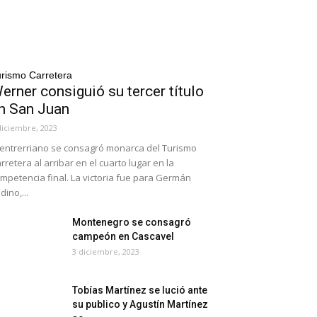
rismo Carretera
erner consiguió su tercer título
n San Juan
diciembre, 2023
 entrerriano se consagró monarca del Turismo
rretera al arribar en el cuarto lugar en la
mpetencia final. La victoria fue para Germán
dino,...
Montenegro se consagró
campeón en Cascavel
3 diciembre, 2023
Tobías Martínez se lució ante
su publico y Agustín Martínez