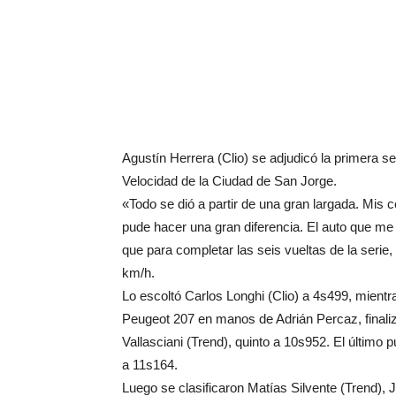
Agustín Herrera (Clio) se adjudicó la primera se
Velocidad de la Ciudad de San Jorge.
«Todo se dió a partir de una gran largada. Mi
pude hacer una gran diferencia. El auto que me 
que para completar las seis vueltas de la ser
km/h.
Lo escoltó Carlos Longhi (Clio) a 4s499, mientra
Peugeot 207 en manos de Adrián Percaz, finaliz
Vallasciani (Trend), quinto a 10s952. El último 
a 11s164.
Luego se clasificaron Matías Silvente (Trend), J