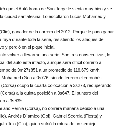
stró que el Autódromo de San Jorge le sienta muy bien y se
n la ciudad santafesina. Lo escoltaron Lucas Mohamed y
Clio), ganador de la carrera del 2012. Porque le pudo ganar
aya durante toda la serie, resistiendo los ataques del
 y perdió en el pique inicial.
to volver a llevarme una serie. Son tres consecutivas, lo
al del auto está intacto, aunque será difícil correrlo a
tiempo de 9m27s851 a un promedio de 118.679 km/h.
Mohamed (Gol) a 0s776, siendo tercero el cordobés
 (Corsa) ocupó la cuarta colocación a 3s273, recuperando
Corsa) a la quinta posición a 3s647. El puntero del
xto a 3s939.
ariano Pernia (Corsa), no correrá mañana debido a una
lio), Andrés D´amico (Gol), Gabriel Scordia (Fiesta) y
ín Telo (Clio), quien sufrió la rotura de un semieje.