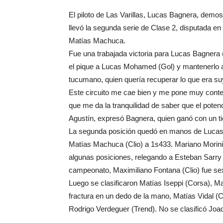
El piloto de Las Varillas, Lucas Bagnera, demo
llevó la segunda serie de Clase 2, disputada e
Matías Machuca.
Fue una trabajada victoria para Lucas Bagnera (
el pique a Lucas Mohamed (Gol) y mantenerlo a r
tucumano, quien quería recuperar lo que era suyo
Este circuito me cae bien y me pone muy conten
que me da la tranquilidad de saber que el potenci
Agustín, expresó Bagnera, quien ganó con un 
La segunda posición quedó en manos de Lucas 
Matías Machuca (Clio) a 1s433. Mariano Morini
algunas posiciones, relegando a Esteban Sarry (
campeonato, Maximiliano Fontana (Clio) fue se
Luego se clasificaron Matías Iseppi (Corsa), M
fractura en un dedo de la mano, Matías Vidal (C
Rodrigo Verdeguer (Trend). No se clasificó Joaqu