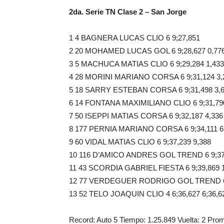
2da. Serie TN Clase 2 – San Jorge
1 4 BAGNERA LUCAS CLIO 6 9;27,851
2 20 MOHAMED LUCAS GOL 6 9;28,627 0,77
3 5 MACHUCA MATIAS CLIO 6 9;29,284 1,433
4 28 MORINI MARIANO CORSA 6 9;31,124 3,
5 18 SARRY ESTEBAN CORSA 6 9;31,498 3,
6 14 FONTANA MAXIMILIANO CLIO 6 9;31,790
7 50 ISEPPI MATIAS CORSA 6 9;32,187 4,336
8 177 PERNIA MARIANO CORSA 6 9;34,111 6
9 60 VIDAL MATIAS CLIO 6 9;37,239 9,388
10 116 D’AMICO ANDRES GOL TREND 6 9;37,
11 43 SCORDIA GABRIEL FIESTA 6 9;39,869 
12 77 VERDEGUER RODRIGO GOL TREND 6 9
13 52 TELO JOAQUIN CLIO 4 6;36,627 6;36,6
Record: Auto 5 Tiempo: 1.25.849 Vuelta: 2 Pro