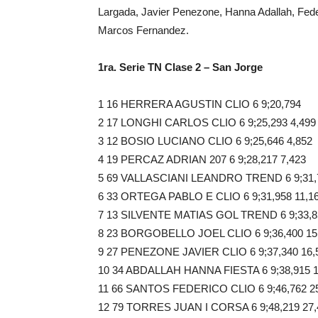
Largada, Javier Penezone, Hanna Adallah, Fede
Marcos Fernandez.
1ra. Serie TN Clase 2 – San Jorge
1 16 HERRERA AGUSTIN CLIO 6 9;20,794
2 17 LONGHI CARLOS CLIO 6 9;25,293 4,499
3 12 BOSIO LUCIANO CLIO 6 9;25,646 4,852
4 19 PERCAZ ADRIAN 207 6 9;28,217 7,423
5 69 VALLASCIANI LEANDRO TREND 6 9;31,7
6 33 ORTEGA PABLO E CLIO 6 9;31,958 11,1
7 13 SILVENTE MATIAS GOL TREND 6 9;33,8
8 23 BORGOBELLO JOEL CLIO 6 9;36,400 15
9 27 PENEZONE JAVIER CLIO 6 9;37,340 16,
10 34 ABDALLAH HANNA FIESTA 6 9;38,915 1
11 66 SANTOS FEDERICO CLIO 6 9;46,762 2
12 79 TORRES JUAN I CORSA 6 9;48,219 27,