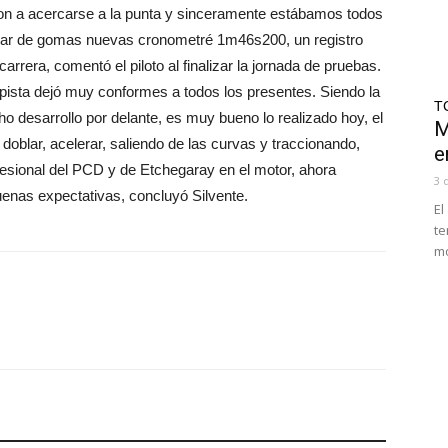
on a acercarse a la punta y sinceramente estábamos todos
par de gomas nuevas cronometré 1m46s200, un registro
arrera, comentó el piloto al finalizar la jornada de pruebas.
pista dejó muy conformes a todos los presentes. Siendo la
T
ho desarrollo por delante, es muy bueno lo realizado hoy, el
M
doblar, acelerar, saliendo de las curvas y traccionando,
e
fesional del PCD y de Etchegaray en el motor, ahora
3 
nas expectativas, concluyó Silvente.
El
te
mo