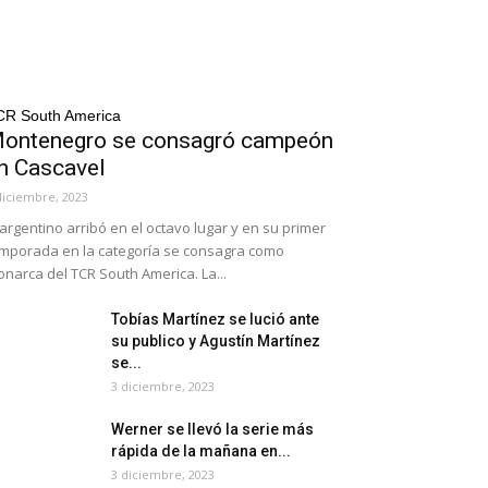
CR South America
ontenegro se consagró campeón
n Cascavel
diciembre, 2023
 argentino arribó en el octavo lugar y en su primer
mporada en la categoría se consagra como
narca del TCR South America. La...
Tobías Martínez se lució ante
su publico y Agustín Martínez
se...
3 diciembre, 2023
Werner se llevó la serie más
rápida de la mañana en...
3 diciembre, 2023